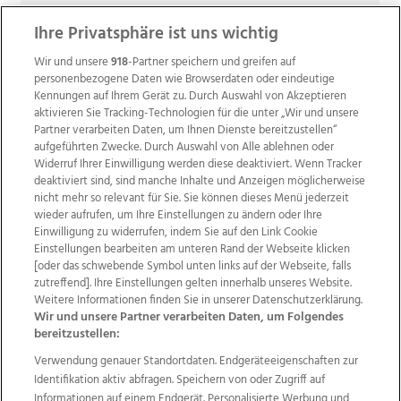
Ihre Privatsphäre ist uns wichtig
Wir und unsere
918
-Partner speichern und greifen auf
personenbezogene Daten wie Browserdaten oder eindeutige
Kennungen auf Ihrem Gerät zu. Durch Auswahl von Akzeptieren
aktivieren Sie Tracking-Technologien für die unter „Wir und unsere
Partner verarbeiten Daten, um Ihnen Dienste bereitzustellen“
aufgeführten Zwecke. Durch Auswahl von Alle ablehnen oder
Widerruf Ihrer Einwilligung werden diese deaktiviert. Wenn Tracker
deaktiviert sind, sind manche Inhalte und Anzeigen möglicherweise
nicht mehr so relevant für Sie. Sie können dieses Menü jederzeit
wieder aufrufen, um Ihre Einstellungen zu ändern oder Ihre
Einwilligung zu widerrufen, indem Sie auf den Link Cookie
Einstellungen bearbeiten am unteren Rand der Webseite klicken
Wir über uns
Mediadaten
Kontakt
Jobs
[oder das schwebende Symbol unten links auf der Webseite, falls
zutreffend]. Ihre Einstellungen gelten innerhalb unseres Website.
Datenschutz
Impressum
AGB Anzeigekunden
Weitere Informationen finden Sie in unserer Datenschutzerklärung.
AGB Website
Ehrenkodex
Politische Werbung
Wir und unsere Partner verarbeiten Daten, um Folgendes
bereitzustellen:
Verwendung genauer Standortdaten. Endgeräteeigenschaften zur
Weitere Angebote des Medienhauses Wimmer
Identifikation aktiv abfragen. Speichern von oder Zugriff auf
TV1
di-mog-i.at
OÖNow
Ischler Woche
Informationen auf einem Endgerät. Personalisierte Werbung und