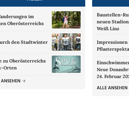
Baustellen-R
Wanderungen im
neuen Stadion
en Oberösterreichs
Weiß Linz
durch den Stadtwinter
Impressionen
Pflasterspekt
e zu Oberösterreichs
Einschwimmen
k-Orten
Neue Donaubr
24. Februar 20
E ANSEHEN
ALLE ANSEHEN