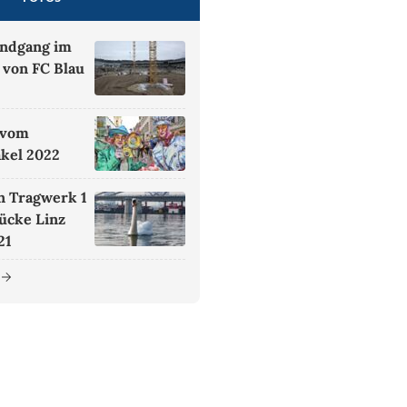
undgang im
 von FC Blau
 vom
akel 2022
 Tragwerk 1
ücke Linz
21