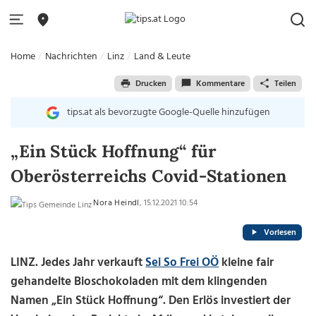
Home
Nachrichten
Linz
Land & Leute
Drucken
Kommentare
Teilen
tips.at als bevorzugte Google-Quelle hinzufügen
„Ein Stück Hoffnung“ für
Oberösterreichs Covid-Stationen
Nora Heindl
, 15.12.2021 10:54
Vorlesen
LINZ. Jedes Jahr verkauft
Sei So Frei OÖ
kleine fair
gehandelte Bioschokoladen mit dem klingenden
Namen „Ein Stück Hoffnung“. Den Erlös investiert der