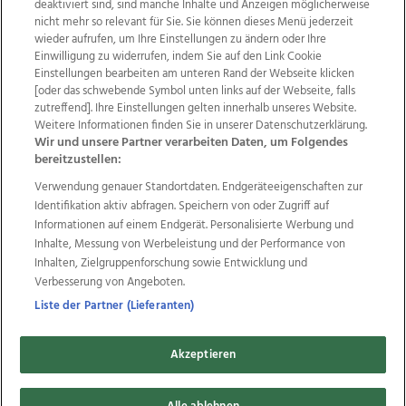
deaktiviert sind, sind manche Inhalte und Anzeigen möglicherweise
nicht mehr so relevant für Sie. Sie können dieses Menü jederzeit
wieder aufrufen, um Ihre Einstellungen zu ändern oder Ihre
Einwilligung zu widerrufen, indem Sie auf den Link Cookie
Einstellungen bearbeiten am unteren Rand der Webseite klicken
Wir über uns
Mediadaten
Kontakt
Jobs
[oder das schwebende Symbol unten links auf der Webseite, falls
Datenschutz
Impressum
AGB Anzeigekunden
zutreffend]. Ihre Einstellungen gelten innerhalb unseres Website.
Weitere Informationen finden Sie in unserer Datenschutzerklärung.
AGB Website
Ehrenkodex
Politische Werbung
Wir und unsere Partner verarbeiten Daten, um Folgendes
bereitzustellen:
Verwendung genauer Standortdaten. Endgeräteeigenschaften zur
Weitere Angebote des Medienhauses Wimmer
Identifikation aktiv abfragen. Speichern von oder Zugriff auf
TV1
di-mog-i.at
OÖNow
Ischler Woche
Informationen auf einem Endgerät. Personalisierte Werbung und
Life Radio
OÖNachrichten
OÖN Immobilien
Inhalte, Messung von Werbeleistung und der Performance von
OÖN Karriere
OÖN Reise
Promenaden Galerien
Inhalten, Zielgruppenforschung sowie Entwicklung und
Regionaljobs
wasistlos.at
wirtrauern.at
Verbesserung von Angeboten.
Liste der Partner (Lieferanten)
Akzeptieren
Copyrights © 2026 Tips Zeitungs GmbH & Co KG