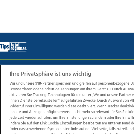
Wir über uns
Mediadaten
Kontakt
Jobs
Datens
Ihre Privatsphäre ist uns wichtig
Wir und unsere
918
-Partner speichern und greifen auf personenbezogene D
Browserdaten oder eindeutige Kennungen auf Ihrem Gerät zu. Durch Auswa
Weit
aktivieren Sie Tracking-Technologien für die unter „Wir und unsere Partner
Ihnen Dienste bereitzustellen“ aufgeführten Zwecke. Durch Auswahl von Al
TV1
di-mog-i.at
OÖNow
Ischler Woche
Life Ra
Widerruf Ihrer Einwilligung werden diese deaktiviert. Wenn Tracker deaktivi
Reg
Inhalte und Anzeigen möglicherweise nicht mehr so relevant für Sie. Sie k
jederzeit wieder aufrufen, um Ihre Einstellungen zu ändern oder Ihre Einwil
indem Sie auf den Link Cookie Einstellungen bearbeiten am unteren Rand d
[oder das schwebende Symbol unten links auf der Webseite, falls zutreffend]