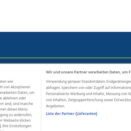
chutz
Impressum
AGB Anzeigekunden
AGB Website
Eh
Wir und unsere Partner verarbeiten Daten, um F
aten wie
Verwendung genauer Standortdaten. Endgeräteeigensc
hl von Akzeptieren
abfragen. Speichern von oder Zugriff auf Information
ere Angebote des Medienhauses Wimmer
 verarbeiten Daten, um
Personalisierte Werbung und Inhalte, Messung von 
le ablehnen oder
von Inhalten, Zielgruppenforschung sowie Entwickl
dio
OÖNachrichten
OÖN Immobilien
OÖN Karriere
OÖN 
ert sind, sind manche
Angeboten.
ionaljobs
wasistlos.at
wirtrauern.at
önnen dieses Menü
Liste der Partner (Lieferanten)
ligung zu widerrufen,
er Webseite klicken
. Ihre Einstellungen