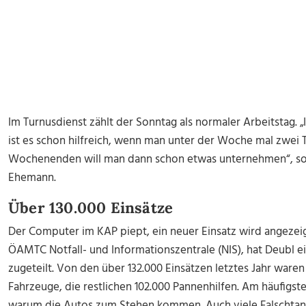
Im Turnusdienst zählt der Sonntag als normaler Arbeitstag. 
ist es schon hilfreich, wenn man unter der Woche mal zwei T
Wochenenden will man dann schon etwas unternehmen“, so 
Ehemann.
Über 130.000 Einsätze
Der Computer im KAP piept, ein neuer Einsatz wird angezei
ÖAMTC Notfall- und Informationszentrale (NIS), hat Deubl 
zugeteilt. Von den über 132.000 Einsätzen letztes Jahr war
Fahrzeuge, die restlichen 102.000 Pannenhilfen. Am häufigst
warum die Autos zum Stehen kommen. Auch viele Falschtank