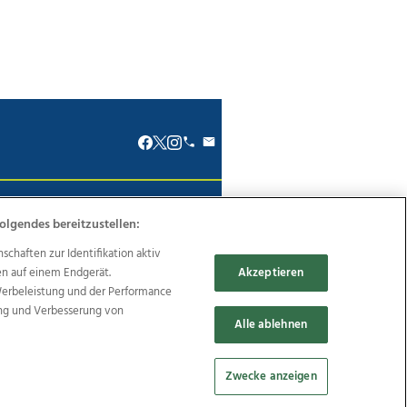
renkodex
Politische Werbung
olgendes bereitzustellen:
haften zur Identifikation aktiv
en auf einem Endgerät.
Akzeptieren
Werbeleistung und der Performance
ung und Verbesserung von
Reise
Promenaden Galerien
Alle ablehnen
Zwecke anzeigen