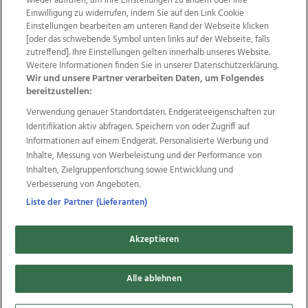
wieder aufrufen, um Ihre Einstellungen zu ändern oder Ihre
Einwilligung zu widerrufen, indem Sie auf den Link Cookie
Einstellungen bearbeiten am unteren Rand der Webseite klicken
Wir über uns
Mediadaten
Kontakt
Jobs
[oder das schwebende Symbol unten links auf der Webseite, falls
Datenschutz
Impressum
AGB Anzeigekunden
zutreffend]. Ihre Einstellungen gelten innerhalb unseres Website.
AGB Website
Ehrenkodex
Politische Werbung
Weitere Informationen finden Sie in unserer Datenschutzerklärung.
Wir und unsere Partner verarbeiten Daten, um Folgendes
bereitzustellen:
Weitere Angebote des Medienhauses Wimmer
Verwendung genauer Standortdaten. Endgeräteeigenschaften zur
Identifikation aktiv abfragen. Speichern von oder Zugriff auf
TV1
di-mog-i.at
OÖNow
Ischler Woche
Informationen auf einem Endgerät. Personalisierte Werbung und
Life Radio
OÖNachrichten
OÖN Immobilien
Inhalte, Messung von Werbeleistung und der Performance von
OÖN Karriere
OÖN Reise
Promenaden Galerien
Inhalten, Zielgruppenforschung sowie Entwicklung und
Regionaljobs
wasistlos.at
wirtrauern.at
Verbesserung von Angeboten.
Liste der Partner (Lieferanten)
Copyrights © 2026 Tips Zeitungs GmbH & Co KG
Akzeptieren
developed by
11x11.net
Alle ablehnen
Cookie Einstellungen bearbeiten