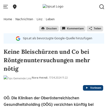
Home
Nachrichten
Linz
Leben
Drucken
Kommentare
Teilen
tips.at als bevorzugte Google-Quelle hinzufügen
Keine Bleischürzen und Co bei
Röntgenuntersuchungen mehr
nötig
Nora Heindl
, 17.04.2024 11:22
Vorlesen
OÖ. Die Kliniken der Oberösterreichischen
Gesundheitsholding (OÖG) verzichten künftig bei