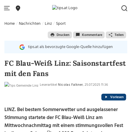
Home
Nachrichten
Linz
Sport
Drucken
Kommentare
Teilen
tips.at als bevorzugte Google-Quelle hinzufügen
FC Blau-Weiß Linz: Saisonstartfest
mit den Fans
Leserartikel
Nicolas Falkner
, 25.07.2025 11:36
Vorlesen
LINZ. Bei bestem Sommerwetter und ausgelassener
Stimmung startete der FC Blau-Weiß Linz am
Mittwochnachmittag mit einem stimmungsvollen Fest