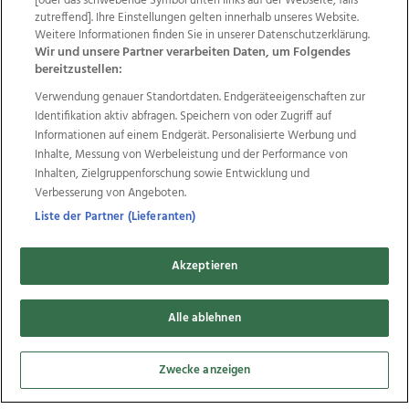
[oder das schwebende Symbol unten links auf der Webseite, falls
zutreffend]. Ihre Einstellungen gelten innerhalb unseres Website.
Datenschutz
Impressum
AGB Anzeigekunden
Weitere Informationen finden Sie in unserer Datenschutzerklärung.
AGB Website
Ehrenkodex
Politische Werbung
Wir und unsere Partner verarbeiten Daten, um Folgendes
bereitzustellen:
Verwendung genauer Standortdaten. Endgeräteeigenschaften zur
Weitere Angebote des Medienhauses Wimmer
Identifikation aktiv abfragen. Speichern von oder Zugriff auf
TV1
di-mog-i.at
OÖNow
Ischler Woche
Informationen auf einem Endgerät. Personalisierte Werbung und
Life Radio
OÖNachrichten
OÖN Immobilien
Inhalte, Messung von Werbeleistung und der Performance von
OÖN Karriere
OÖN Reise
Promenaden Galerien
Inhalten, Zielgruppenforschung sowie Entwicklung und
Regionaljobs
wasistlos.at
wirtrauern.at
Verbesserung von Angeboten.
Liste der Partner (Lieferanten)
Akzeptieren
Copyrights © 2026 Tips Zeitungs GmbH & Co KG
Alle ablehnen
developed by
11x11.net
Cookie Einstellungen bearbeiten
Zwecke anzeigen