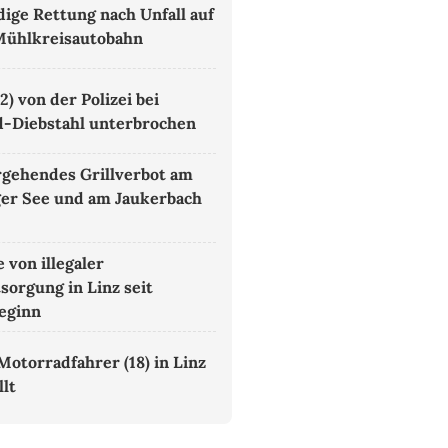
ige Rettung nach Unfall auf
Mühlkreisautobahn
) von der Polizei bei
-Diebstahl unterbrochen
gehendes Grillverbot am
ger See und am Jaukerbach
e von illegaler
sorgung in Linz seit
eginn
Motorradfahrer (18) in Linz
llt