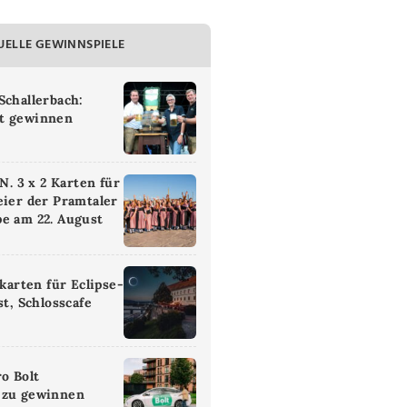
UELLE GEWINNSPIELE
Schallerbach:
t gewinnen
 3 x 2 Karten für
eier der Pramtaler
e am 22. August
ikarten für Eclipse-
st, Schlosscafe
ro Bolt
 zu gewinnen