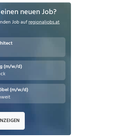
 einen neuen Job?
enden Job auf
regionaljobs.at
hitect
ng (m/w/d)
uck
öbel (m/w/d)
hweit
ANZEIGEN