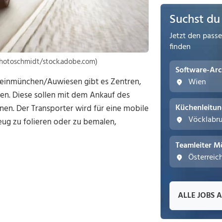
Suchst du
Jetzt den pass
finden
 photoschmidt/stock.adobe.com)
Software-Arc
 Kleinmünchen/Auwiesen gibt es Zentren,
Wien
enen. Diese sollen mit dem Ankauf des
Küchenleitu
nnen. Der Transporter wird für eine mobile
Vöcklabr
eug zu folieren oder zu bemalen,
Teamleiter M
Österreic
ALLE JOBS 