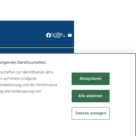
renkodex
Politische Werbung
olgendes bereitzustellen:
haften zur Identifikation aktiv
en auf einem Endgerät.
Akzeptieren
Werbeleistung und der Performance
ung und Verbesserung von
Reise
Promenaden Galerien
Alle ablehnen
Zwecke anzeigen
Cookie Einstellungen bearbeiten