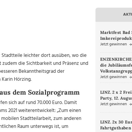
AKT
Marktfest Bad 
Imkereiproduk
Jetzt gewinnen
r Stadtteile leichter dort ausüben, wo die
ENZENKIRCHEN.
ht zudem die Sichtbarkeit und Präsenz und
die Jubiläumsf
 besseren Bekanntheitsgrad der
Volkstanzgrupp
Jetzt gewinnen
 Karin Hörzing.
aus dem Sozialprogramm
LINZ. 2 x 2 Fre
Party, 12. Augu
fen sich auf rund 70.000 Euro. Damit
Jetzt gewinnen
ms 2021 weiterentwickelt: „Zum einen
 mobilen Stadtteilarbeit, zum anderen
LINZ. 2x 30 Eu
ntlichen Raum unterwegs ist, um
Fahrtguthaben