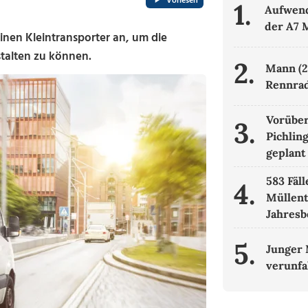
Vorlesen
1.
Aufwend
der A7 
einen Kleintransporter an, um die
stalten zu können.
2.
Mann (22
Rennrad
Vorüber
3.
Pichlin
geplant
583 Fäll
4.
Müllent
Jahresb
5.
Junger 
verunfa