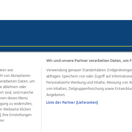
chutz
Impressum
AGB Anzeigekunden
AGB Website
Eh
Wir und unsere Partner verarbeiten Daten, um F
aten wie
Verwendung genauer Standortdaten. Endgeräteeigensc
hl von Akzeptieren
abfragen. Speichern von oder Zugriff auf Information
ere Angebote des Medienhauses Wimmer
 verarbeiten Daten, um
Personalisierte Werbung und Inhalte, Messung von 
le ablehnen oder
von Inhalten, Zielgruppenforschung sowie Entwickl
dio
OÖNachrichten
OÖN Immobilien
OÖN Karriere
OÖN 
ert sind, sind manche
Angeboten.
ionaljobs
wasistlos.at
wirtrauern.at
önnen dieses Menü
Liste der Partner (Lieferanten)
ligung zu widerrufen,
er Webseite klicken
. Ihre Einstellungen
rer
developed by
11x11.net