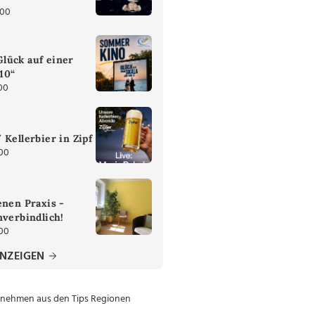
:00
lück auf einer
 10“
00
 Kellerbier in Zipf
:00
enen Praxis -
nverbindlich!
:00
ANZEIGEN