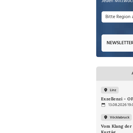
Jeden Mittwoch
NEWSLETTE
Linz
Exzellenzi - O
13.08.2026 19:
Vöcklabruck
Vom Klang der 
Kurtág