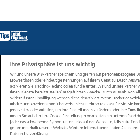
Wir über uns
Mediadaten
Kontakt
Jobs
Datens
Ihre Privatsphäre ist uns wichtig
Wir und unsere
918
-Partner speichern und greifen auf personenbezogene D
Browserdaten oder eindeutige Kennungen auf Ihrem Gerät zu. Durch Auswa
Weit
aktivieren Sie Tracking-Technologien für die unter „Wir und unsere Partner
Ihnen Dienste bereitzustellen“ aufgeführten Zwecke. Durch Auswahl von Al
TV1
di-mog-i.at
OÖNow
Ischler Woche
Life Ra
Widerruf Ihrer Einwilligung werden diese deaktiviert. Wenn Tracker deaktivi
Reg
Inhalte und Anzeigen möglicherweise nicht mehr so relevant für Sie. Sie k
jederzeit wieder aufrufen, um Ihre Einstellungen zu ändern oder Ihre Einwil
indem Sie auf den Link Cookie Einstellungen bearbeiten am unteren Rand d
[oder das schwebende Symbol unten links auf der Webseite, falls zutreffend]
gelten innerhalb unseres Website. Weitere Informationen finden Sie in unse
Copyrights © 2026 Tips Zeitungs GmbH & Co KG
Datenschutzerklärung.