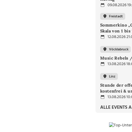
09.08.2026 19
Freistadt
Sommerkino „G
Skala von 1 bis
12.08.2026 21:
Vöcklabruck
Music Rebels /
13.08.2026 18
Linz
Stunde der off
kostenfrei & u
13.08.2026 10
ALLE EVENTS 