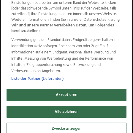
Einstellungen bearbeiten am unteren Rand der Webseite klicken
Wir über uns
Mediadaten
Kontakt
Jobs
[oder das schwebende Symbol unten links auf der Webseite, falls
Datenschutz
Impressum
AGB Anzeigekunden
zutreffend]. Ihre Einstellungen gelten innerhalb unseres Website.
AGB Website
Ehrenkodex
Politische Werbung
Weitere Informationen finden Sie in unserer Datenschutzerklärung.
Wir und unsere Partner verarbeiten Daten, um Folgendes
bereitzustellen:
Weitere Angebote des Medienhauses Wimmer
Verwendung genauer Standortdaten. Endgeräteeigenschaften zur
Identifikation aktiv abfragen. Speichern von oder Zugriff auf
TV1
di-mog-i.at
OÖNow
Ischler Woche
Informationen auf einem Endgerät. Personalisierte Werbung und
Life Radio
OÖNachrichten
OÖN Immobilien
Inhalte, Messung von Werbeleistung und der Performance von
OÖN Karriere
OÖN Reise
Promenaden Galerien
Inhalten, Zielgruppenforschung sowie Entwicklung und
Regionaljobs
wasistlos.at
wirtrauern.at
Verbesserung von Angeboten.
Liste der Partner (Lieferanten)
Copyrights © 2026 Tips Zeitungs GmbH & Co KG
Akzeptieren
developed by
11x11.net
Alle ablehnen
Cookie Einstellungen bearbeiten
Zwecke anzeigen