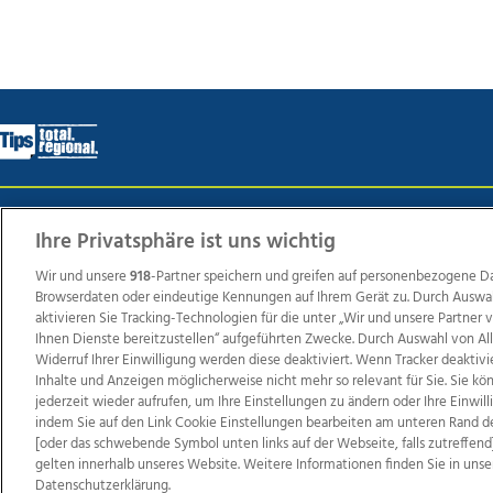
Wir über uns
Mediadaten
Kontakt
Jobs
Datens
Ihre Privatsphäre ist uns wichtig
Wir und unsere
918
-Partner speichern und greifen auf personenbezogene D
Browserdaten oder eindeutige Kennungen auf Ihrem Gerät zu. Durch Auswa
Weit
aktivieren Sie Tracking-Technologien für die unter „Wir und unsere Partner
Ihnen Dienste bereitzustellen“ aufgeführten Zwecke. Durch Auswahl von Al
TV1
di-mog-i.at
OÖNow
Ischler Woche
Life Ra
Widerruf Ihrer Einwilligung werden diese deaktiviert. Wenn Tracker deaktivi
Reg
Inhalte und Anzeigen möglicherweise nicht mehr so relevant für Sie. Sie k
jederzeit wieder aufrufen, um Ihre Einstellungen zu ändern oder Ihre Einwil
indem Sie auf den Link Cookie Einstellungen bearbeiten am unteren Rand d
[oder das schwebende Symbol unten links auf der Webseite, falls zutreffend]
gelten innerhalb unseres Website. Weitere Informationen finden Sie in unse
Copyrights © 2026 Tips Zeitungs GmbH & Co KG
Datenschutzerklärung.