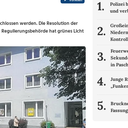
Vorlesen
1.
Polizei
und ver
chlossen werden. Die Resolution der
Großein
2.
e Regulierungsbehörde hat grünes Licht
Niedern
Kontrol
Feuerwe
3.
Sekund
in Pasc
4.
Junge R
„Funken
5.
Bruckne
Fassung