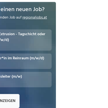
 einen neuen Job?
enden Job auf
regionaljobs.at
 Extrusion - Tagschicht oder
/w/d)
r*in im Reinraum (m/w/d)
leiter (m/w)
ANZEIGEN