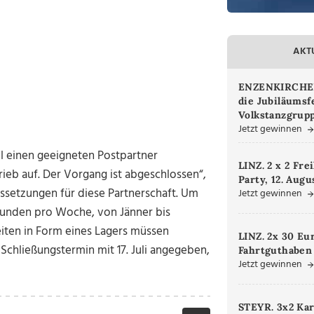
AKT
ENZENKIRCHEN.
die Jubiläumsf
Volkstanzgrupp
Jetzt gewinnen
l einen geeigneten Postpartner
LINZ. 2 x 2 Fre
ieb auf. Der Vorgang ist abgeschlossen“,
Party, 12. Augu
ussetzungen für diese Partnerschaft. Um
Jetzt gewinnen
tunden pro Woche, von Jänner bis
ten in Form eines Lagers müssen
LINZ. 2x 30 Eu
Schließungstermin mit 17. Juli angegeben,
Fahrtguthaben
Jetzt gewinnen
STEYR. 3x2 Kar