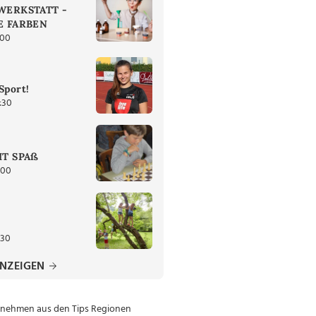
ERKSTATT -
 FARBEN
:00
Sport!
:30
T SPAß
:00
:30
ANZEIGEN