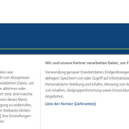
chutz
Impressum
AGB Anzeigekunden
AGB Website
Eh
Wir und unsere Partner verarbeiten Daten, um F
aten wie
Verwendung genauer Standortdaten. Endgeräteeigensc
hl von Akzeptieren
abfragen. Speichern von oder Zugriff auf Information
ere Angebote des Medienhauses Wimmer
 verarbeiten Daten, um
Personalisierte Werbung und Inhalte, Messung von 
le ablehnen oder
von Inhalten, Zielgruppenforschung sowie Entwickl
dio
OÖNachrichten
OÖN Immobilien
OÖN Karriere
OÖN 
ert sind, sind manche
Angeboten.
ionaljobs
wasistlos.at
wirtrauern.at
önnen dieses Menü
Liste der Partner (Lieferanten)
ligung zu widerrufen,
er Webseite klicken
. Ihre Einstellungen
rer
developed by
11x11.net