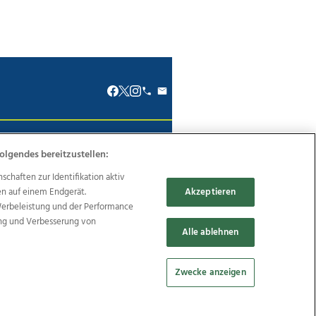
renkodex
Politische Werbung
olgendes bereitzustellen:
haften zur Identifikation aktiv
en auf einem Endgerät.
Akzeptieren
Werbeleistung und der Performance
ung und Verbesserung von
Reise
Promenaden Galerien
Alle ablehnen
Zwecke anzeigen
Cookie Einstellungen bearbeiten