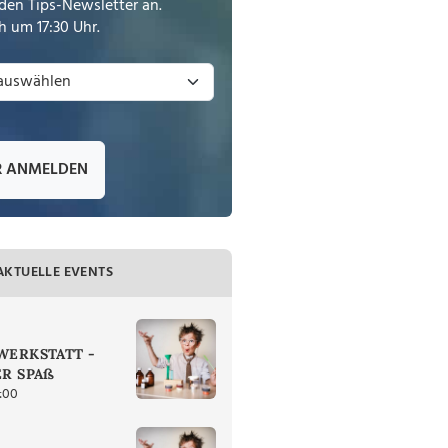
den Tips-Newsletter an.
 um 17:30 Uhr.
R ANMELDEN
AKTUELLE EVENTS
ERKSTATT -
R SPAß
:00