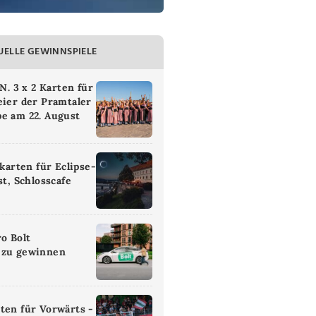
UELLE GEWINNSPIELE
 3 x 2 Karten für
eier der Pramtaler
e am 22. August
ikarten für Eclipse-
st, Schlosscafe
ro Bolt
 zu gewinnen
ten für Vorwärts -