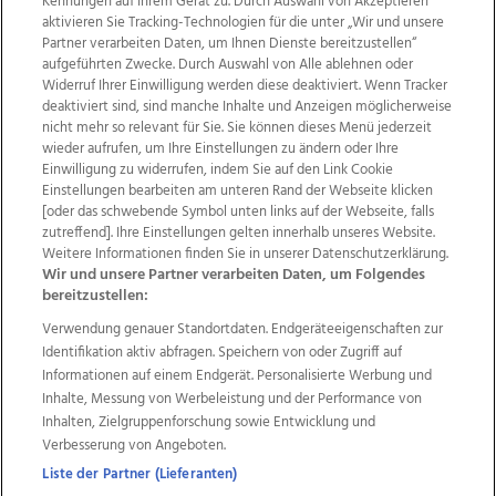
Kennungen auf Ihrem Gerät zu. Durch Auswahl von Akzeptieren
aktivieren Sie Tracking-Technologien für die unter „Wir und unsere
Partner verarbeiten Daten, um Ihnen Dienste bereitzustellen“
aufgeführten Zwecke. Durch Auswahl von Alle ablehnen oder
Widerruf Ihrer Einwilligung werden diese deaktiviert. Wenn Tracker
deaktiviert sind, sind manche Inhalte und Anzeigen möglicherweise
nicht mehr so relevant für Sie. Sie können dieses Menü jederzeit
wieder aufrufen, um Ihre Einstellungen zu ändern oder Ihre
Einwilligung zu widerrufen, indem Sie auf den Link Cookie
Einstellungen bearbeiten am unteren Rand der Webseite klicken
Wir über uns
Mediadaten
Kontakt
Jobs
[oder das schwebende Symbol unten links auf der Webseite, falls
zutreffend]. Ihre Einstellungen gelten innerhalb unseres Website.
Datenschutz
Impressum
AGB Anzeigekunden
Weitere Informationen finden Sie in unserer Datenschutzerklärung.
AGB Website
Ehrenkodex
Politische Werbung
Wir und unsere Partner verarbeiten Daten, um Folgendes
bereitzustellen:
Verwendung genauer Standortdaten. Endgeräteeigenschaften zur
Weitere Angebote des Medienhauses Wimmer
Identifikation aktiv abfragen. Speichern von oder Zugriff auf
TV1
di-mog-i.at
OÖNow
Ischler Woche
Informationen auf einem Endgerät. Personalisierte Werbung und
Life Radio
OÖNachrichten
OÖN Immobilien
Inhalte, Messung von Werbeleistung und der Performance von
OÖN Karriere
OÖN Reise
Promenaden Galerien
Inhalten, Zielgruppenforschung sowie Entwicklung und
Regionaljobs
wasistlos.at
wirtrauern.at
Verbesserung von Angeboten.
Liste der Partner (Lieferanten)