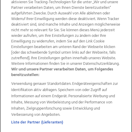
aktivieren Sie Tracking-Technologien für die unter „Wir und unsere
Partner verarbeiten Daten, um Ihnen Dienste bereitzustellen“
aufgeführten Zwecke. Durch Auswahl von Alle ablehnen oder
Widerruf Ihrer Einwilligung werden diese deaktiviert. Wenn Tracker
deaktiviert sind, sind manche Inhalte und Anzeigen möglicherweise
nicht mehr so relevant für Sie. Sie können dieses Menü jederzeit
wieder aufrufen, um Ihre Einstellungen zu ändern oder Ihre
Einwilligung zu widerrufen, indem Sie auf den Link Cookie
Einstellungen bearbeiten am unteren Rand der Webseite klicken
Wir über uns
Mediadaten
Kontakt
Jobs
[oder das schwebende Symbol unten links auf der Webseite, falls
Datenschutz
Impressum
AGB Anzeigekunden
zutreffend]. Ihre Einstellungen gelten innerhalb unseres Website.
AGB Website
Ehrenkodex
Politische Werbung
Weitere Informationen finden Sie in unserer Datenschutzerklärung.
Wir und unsere Partner verarbeiten Daten, um Folgendes
bereitzustellen:
Weitere Angebote des Medienhauses Wimmer
Verwendung genauer Standortdaten. Endgeräteeigenschaften zur
Identifikation aktiv abfragen. Speichern von oder Zugriff auf
TV1
di-mog-i.at
OÖNow
Ischler Woche
Informationen auf einem Endgerät. Personalisierte Werbung und
Life Radio
OÖNachrichten
OÖN Immobilien
Inhalte, Messung von Werbeleistung und der Performance von
OÖN Karriere
OÖN Reise
Promenaden Galerien
Inhalten, Zielgruppenforschung sowie Entwicklung und
Regionaljobs
wasistlos.at
wirtrauern.at
Verbesserung von Angeboten.
Liste der Partner (Lieferanten)