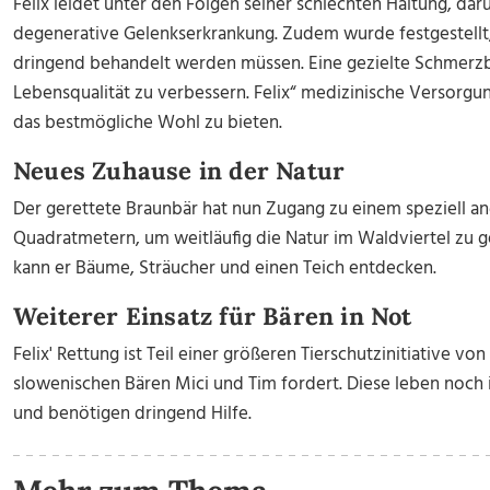
Felix leidet unter den Folgen seiner schlechten Haltung, da
degenerative Gelenkserkrankung. Zudem wurde festgestellt
dringend behandelt werden müssen. Eine gezielte Schmerzbe
Lebensqualität zu verbessern. Felix“ medizinische Versorgu
das bestmögliche Wohl zu bieten.
Neues Zuhause in der Natur
Der gerettete Braunbär hat nun Zugang zu einem speziell 
Quadratmetern, um weitläufig die Natur im Waldviertel zu g
kann er Bäume, Sträucher und einen Teich entdecken.
Weiterer Einsatz für Bären in Not
Felix' Rettung ist Teil einer größeren Tierschutzinitiative vo
slowenischen Bären Mici und Tim fordert. Diese leben noc
und benötigen dringend Hilfe.