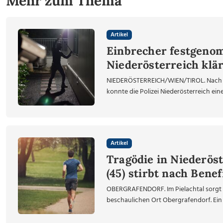
Mehr zum Thema
Artikel
Einbrecher festgenom
Niederösterreich klär
NIEDERÖSTERREICH/WIEN/TIROL. Nach m
konnte die Polizei Niederösterreich ein
Artikel
Tragödie in Niederöst
(45) stirbt nach Benef
OBERGRAFENDORF. Im Pielachtal sorgt ei
beschaulichen Ort Obergrafendorf. Ein 45