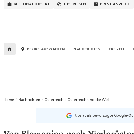
REGIONALJOBS.AT
TIPS REISEN
PRINT ANZEIGE
BEZIRK AUSWÄHLEN
NACHRICHTEN
FREIZEIT
Home
Nachrichten
Österreich
Österreich und die Welt
tips.at als bevorzugte Google-Qu
Von Slowenien nach Niederöster