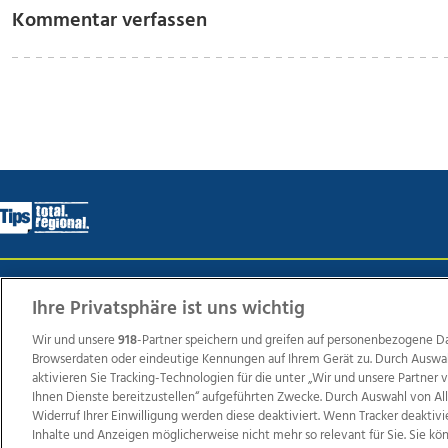
Kommentar verfassen
Wir über uns
Mediadaten
Kontakt
Jobs
Datens
Ihre Privatsphäre ist uns wichtig
Wir und unsere
918
-Partner speichern und greifen auf personenbezogene D
Browserdaten oder eindeutige Kennungen auf Ihrem Gerät zu. Durch Auswa
Weit
aktivieren Sie Tracking-Technologien für die unter „Wir und unsere Partner
Ihnen Dienste bereitzustellen“ aufgeführten Zwecke. Durch Auswahl von Al
TV1
di-mog-i.at
OÖNow
Ischler Woche
Life Ra
Widerruf Ihrer Einwilligung werden diese deaktiviert. Wenn Tracker deaktivi
Reg
Inhalte und Anzeigen möglicherweise nicht mehr so relevant für Sie. Sie k