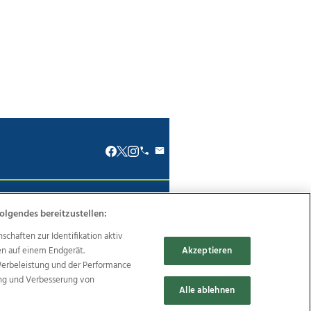
renkodex
Politische Werbung
olgendes bereitzustellen:
haften zur Identifikation aktiv
en auf einem Endgerät.
Akzeptieren
Werbeleistung und der Performance
ung und Verbesserung von
Reise
Promenaden Galerien
Alle ablehnen