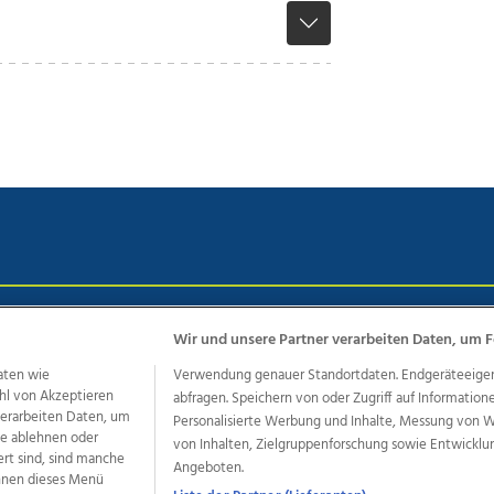
chutz
Impressum
AGB Anzeigekunden
AGB Website
Eh
Wir und unsere Partner verarbeiten Daten, um F
aten wie
Verwendung genauer Standortdaten. Endgeräteeigensc
hl von Akzeptieren
abfragen. Speichern von oder Zugriff auf Information
ere Angebote des Medienhauses Wimmer
 verarbeiten Daten, um
Personalisierte Werbung und Inhalte, Messung von 
le ablehnen oder
von Inhalten, Zielgruppenforschung sowie Entwickl
dio
OÖNachrichten
OÖN Immobilien
OÖN Karriere
OÖN 
ert sind, sind manche
Angeboten.
ionaljobs
wasistlos.at
wirtrauern.at
önnen dieses Menü