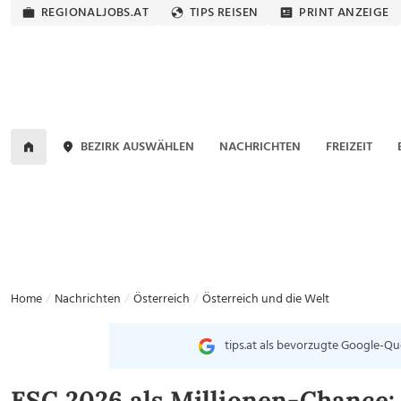
REGIONALJOBS.AT
TIPS REISEN
PRINT ANZEIGE
BEZIRK AUSWÄHLEN
NACHRICHTEN
FREIZEIT
Home
Nachrichten
Österreich
Österreich und die Welt
tips.at als bevorzugte Google-Qu
ESC 2026 als Millionen-Chance: