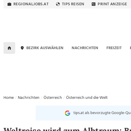
REGIONALJOBS.AT
TIPS REISEN
PRINT ANZEIGE
BEZIRK AUSWÄHLEN
NACHRICHTEN
FREIZEIT
Home
Nachrichten
Österreich
Österreich und die Welt
tips.at als bevorzugte Google-Qu
Weltreise wird zum Albtraum: Br