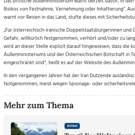
Das britische Außenministerium warnt derzeit davor, in den 
Risikos von Festnahme, Vernehmung oder Inhaftierung“. Au
warnt vor Reisen in das Land, stufte dieses mit Sicherheitstuf
„Für österreichisch-iranische Doppelstaatsbürgerinnen und 
Gefahr, willkürlich festgenommen, verhört und/oder zu lang
wird an dieser Stelle explizit darauf hingewiesen, dass die 
Außenministeriums und der Österreichischen Botschaft in Teh
eingeschränkt sind“, heißt es auf der Website des Außenmin
In den vergangenen Jahren hat der Iran Dutzende ausländis
festgenommen, meist wegen Spionage- oder sicherheitsrel
Mehr zum Thema
Artikel