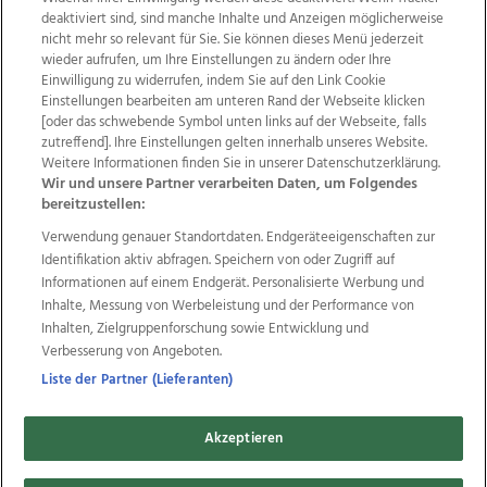
deaktiviert sind, sind manche Inhalte und Anzeigen möglicherweise
nicht mehr so relevant für Sie. Sie können dieses Menü jederzeit
wieder aufrufen, um Ihre Einstellungen zu ändern oder Ihre
Einwilligung zu widerrufen, indem Sie auf den Link Cookie
Einstellungen bearbeiten am unteren Rand der Webseite klicken
Wir über uns
Mediadaten
Kontakt
Jobs
[oder das schwebende Symbol unten links auf der Webseite, falls
zutreffend]. Ihre Einstellungen gelten innerhalb unseres Website.
Datenschutz
Impressum
AGB Anzeigekunden
Weitere Informationen finden Sie in unserer Datenschutzerklärung.
AGB Website
Ehrenkodex
Politische Werbung
Wir und unsere Partner verarbeiten Daten, um Folgendes
bereitzustellen:
Verwendung genauer Standortdaten. Endgeräteeigenschaften zur
Weitere Angebote des Medienhauses Wimmer
Identifikation aktiv abfragen. Speichern von oder Zugriff auf
TV1
di-mog-i.at
OÖNow
Ischler Woche
Informationen auf einem Endgerät. Personalisierte Werbung und
Life Radio
OÖNachrichten
OÖN Immobilien
Inhalte, Messung von Werbeleistung und der Performance von
OÖN Karriere
OÖN Reise
Promenaden Galerien
Inhalten, Zielgruppenforschung sowie Entwicklung und
Regionaljobs
wasistlos.at
wirtrauern.at
Verbesserung von Angeboten.
Liste der Partner (Lieferanten)
Akzeptieren
Copyrights © 2026 Tips Zeitungs GmbH & Co KG