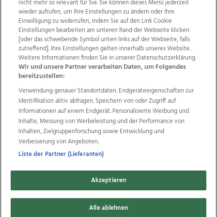
nicht mehr so relevant für Sie. Sie können dieses Menü jederzeit
wieder aufrufen, um Ihre Einstellungen zu ändern oder Ihre
Einwilligung zu widerrufen, indem Sie auf den Link Cookie
Einstellungen bearbeiten am unteren Rand der Webseite klicken
Wir über uns
Mediadaten
Kontakt
Jobs
[oder das schwebende Symbol unten links auf der Webseite, falls
Datenschutz
Impressum
AGB Anzeigekunden
zutreffend]. Ihre Einstellungen gelten innerhalb unseres Website.
AGB Website
Ehrenkodex
Politische Werbung
Weitere Informationen finden Sie in unserer Datenschutzerklärung.
Wir und unsere Partner verarbeiten Daten, um Folgendes
bereitzustellen:
Weitere Angebote des Medienhauses Wimmer
Verwendung genauer Standortdaten. Endgeräteeigenschaften zur
Identifikation aktiv abfragen. Speichern von oder Zugriff auf
TV1
di-mog-i.at
OÖNow
Ischler Woche
Informationen auf einem Endgerät. Personalisierte Werbung und
Life Radio
OÖNachrichten
OÖN Immobilien
Inhalte, Messung von Werbeleistung und der Performance von
OÖN Karriere
OÖN Reise
Promenaden Galerien
Inhalten, Zielgruppenforschung sowie Entwicklung und
Regionaljobs
wasistlos.at
wirtrauern.at
Verbesserung von Angeboten.
Liste der Partner (Lieferanten)
Copyrights © 2026 Tips Zeitungs GmbH & Co KG
Akzeptieren
developed by
11x11.net
Alle ablehnen