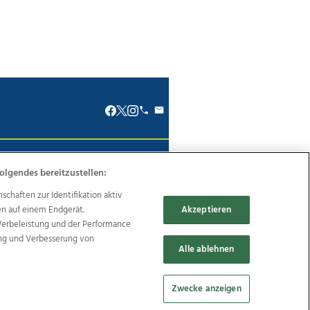
renkodex
Politische Werbung
olgendes bereitzustellen:
haften zur Identifikation aktiv
en auf einem Endgerät.
Akzeptieren
Werbeleistung und der Performance
ung und Verbesserung von
Reise
Promenaden Galerien
Alle ablehnen
Zwecke anzeigen