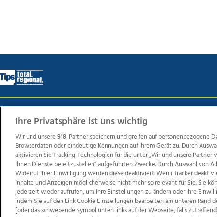
Wir über uns
Mediadaten
Kontakt
Jobs
Datens
Ihre Privatsphäre ist uns wichtig
Wir und unsere
918
-Partner speichern und greifen auf personenbezogene D
Browserdaten oder eindeutige Kennungen auf Ihrem Gerät zu. Durch Auswa
Weit
aktivieren Sie Tracking-Technologien für die unter „Wir und unsere Partner
Ihnen Dienste bereitzustellen“ aufgeführten Zwecke. Durch Auswahl von Al
TV1
di-mog-i.at
OÖNow
Ischler Woche
Life Ra
Widerruf Ihrer Einwilligung werden diese deaktiviert. Wenn Tracker deaktivi
Reg
Inhalte und Anzeigen möglicherweise nicht mehr so relevant für Sie. Sie k
jederzeit wieder aufrufen, um Ihre Einstellungen zu ändern oder Ihre Einwil
indem Sie auf den Link Cookie Einstellungen bearbeiten am unteren Rand d
[oder das schwebende Symbol unten links auf der Webseite, falls zutreffend]