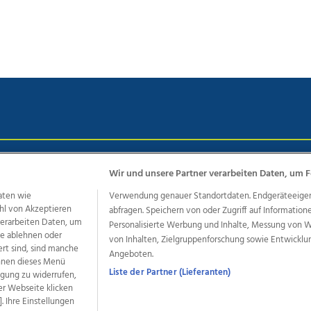
chutz
Impressum
AGB Anzeigekunden
AGB Website
Eh
Wir und unsere Partner verarbeiten Daten, um F
aten wie
Verwendung genauer Standortdaten. Endgeräteeigensc
hl von Akzeptieren
abfragen. Speichern von oder Zugriff auf Information
ere Angebote des Medienhauses Wimmer
 verarbeiten Daten, um
Personalisierte Werbung und Inhalte, Messung von 
le ablehnen oder
von Inhalten, Zielgruppenforschung sowie Entwickl
dio
OÖNachrichten
OÖN Immobilien
OÖN Karriere
OÖN 
ert sind, sind manche
Angeboten.
ionaljobs
wasistlos.at
wirtrauern.at
önnen dieses Menü
Liste der Partner (Lieferanten)
ligung zu widerrufen,
er Webseite klicken
. Ihre Einstellungen