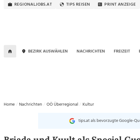
REGIONALJOBS.AT
TIPS REISEN
PRINT ANZEIGE
BEZIRK AUSWÄHLEN
NACHRICHTEN
FREIZEIT
Home
Nachrichten
OÖ Überregional
Kultur
tips.at als bevorzugte Google-Qu
Briada und Kuult als Special Gu