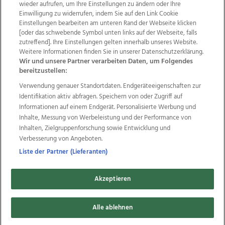
wieder aufrufen, um Ihre Einstellungen zu ändern oder Ihre
Einwilligung zu widerrufen, indem Sie auf den Link Cookie
Einstellungen bearbeiten am unteren Rand der Webseite klicken
[oder das schwebende Symbol unten links auf der Webseite, falls
Wir über uns
Mediadaten
Kontakt
Jobs
zutreffend]. Ihre Einstellungen gelten innerhalb unseres Website.
Datenschutz
Impressum
AGB Anzeigekunden
Weitere Informationen finden Sie in unserer Datenschutzerklärung.
Wir und unsere Partner verarbeiten Daten, um Folgendes
AGB Website
Ehrenkodex
Politische Werbung
bereitzustellen:
Verwendung genauer Standortdaten. Endgeräteeigenschaften zur
Identifikation aktiv abfragen. Speichern von oder Zugriff auf
Weitere Angebote des Medienhauses Wimmer
Informationen auf einem Endgerät. Personalisierte Werbung und
TV1
di-mog-i.at
OÖNow
Ischler Woche
Inhalte, Messung von Werbeleistung und der Performance von
Life Radio
OÖNachrichten
OÖN Immobilien
Inhalten, Zielgruppenforschung sowie Entwicklung und
OÖN Karriere
OÖN Reise
Promenaden Galerien
Verbesserung von Angeboten.
Regionaljobs
wasistlos.at
wirtrauern.at
Liste der Partner (Lieferanten)
Akzeptieren
Copyrights © 2026 Tips Zeitungs GmbH & Co KG
Alle ablehnen
developed by
11x11.net