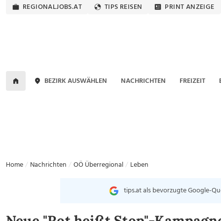
REGIONALJOBS.AT
TIPS REISEN
PRINT ANZEIGE
BEZIRK AUSWÄHLEN
NACHRICHTEN
FREIZEIT
Home
Nachrichten
OÖ Überregional
Leben
tips.at als bevorzugte Google-Qu
Neue "Rot heißt Stop"-Kampagne