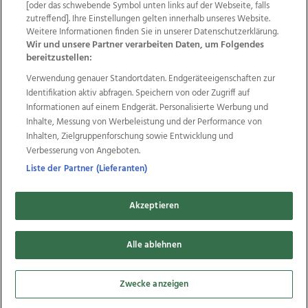
Wir über uns
Mediadaten
Kontakt
Jobs
[oder das schwebende Symbol unten links auf der Webseite, falls
zutreffend]. Ihre Einstellungen gelten innerhalb unseres Website.
Datenschutz
Impressum
AGB Anzeigekunden
Weitere Informationen finden Sie in unserer Datenschutzerklärung.
AGB Website
Ehrenkodex
Politische Werbung
Wir und unsere Partner verarbeiten Daten, um Folgendes
bereitzustellen:
Verwendung genauer Standortdaten. Endgeräteeigenschaften zur
Weitere Angebote des Medienhauses Wimmer
Identifikation aktiv abfragen. Speichern von oder Zugriff auf
TV1
di-mog-i.at
OÖNow
Ischler Woche
Informationen auf einem Endgerät. Personalisierte Werbung und
Life Radio
OÖNachrichten
OÖN Immobilien
Inhalte, Messung von Werbeleistung und der Performance von
OÖN Karriere
OÖN Reise
Promenaden Galerien
Inhalten, Zielgruppenforschung sowie Entwicklung und
Regionaljobs
wasistlos.at
wirtrauern.at
Verbesserung von Angeboten.
Liste der Partner (Lieferanten)
Akzeptieren
Copyrights © 2026 Tips Zeitungs GmbH & Co KG
Alle ablehnen
developed by
11x11.net
Cookie Einstellungen bearbeiten
Zwecke anzeigen