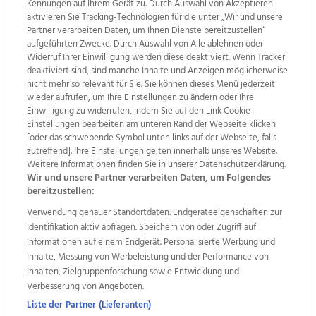
Kennungen auf Ihrem Gerät zu. Durch Auswahl von Akzeptieren
aktivieren Sie Tracking-Technologien für die unter „Wir und unsere
Partner verarbeiten Daten, um Ihnen Dienste bereitzustellen“
aufgeführten Zwecke. Durch Auswahl von Alle ablehnen oder
Widerruf Ihrer Einwilligung werden diese deaktiviert. Wenn Tracker
deaktiviert sind, sind manche Inhalte und Anzeigen möglicherweise
nicht mehr so relevant für Sie. Sie können dieses Menü jederzeit
wieder aufrufen, um Ihre Einstellungen zu ändern oder Ihre
Einwilligung zu widerrufen, indem Sie auf den Link Cookie
Einstellungen bearbeiten am unteren Rand der Webseite klicken
Wir über uns
Mediadaten
Kontakt
Jobs
[oder das schwebende Symbol unten links auf der Webseite, falls
zutreffend]. Ihre Einstellungen gelten innerhalb unseres Website.
Datenschutz
Impressum
AGB Anzeigekunden
Weitere Informationen finden Sie in unserer Datenschutzerklärung.
AGB Website
Ehrenkodex
Politische Werbung
Wir und unsere Partner verarbeiten Daten, um Folgendes
bereitzustellen:
Verwendung genauer Standortdaten. Endgeräteeigenschaften zur
Weitere Angebote des Medienhauses Wimmer
Identifikation aktiv abfragen. Speichern von oder Zugriff auf
TV1
di-mog-i.at
OÖNow
Ischler Woche
Informationen auf einem Endgerät. Personalisierte Werbung und
Life Radio
OÖNachrichten
OÖN Immobilien
Inhalte, Messung von Werbeleistung und der Performance von
OÖN Karriere
OÖN Reise
Promenaden Galerien
Inhalten, Zielgruppenforschung sowie Entwicklung und
Regionaljobs
wasistlos.at
wirtrauern.at
Verbesserung von Angeboten.
Liste der Partner (Lieferanten)