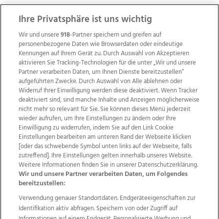
Ihre Privatsphäre ist uns wichtig
Wir und unsere
918
-Partner speichern und greifen auf
personenbezogene Daten wie Browserdaten oder eindeutige
Kennungen auf Ihrem Gerät zu. Durch Auswahl von Akzeptieren
aktivieren Sie Tracking-Technologien für die unter „Wir und unsere
Partner verarbeiten Daten, um Ihnen Dienste bereitzustellen“
aufgeführten Zwecke. Durch Auswahl von Alle ablehnen oder
Widerruf Ihrer Einwilligung werden diese deaktiviert. Wenn Tracker
deaktiviert sind, sind manche Inhalte und Anzeigen möglicherweise
nicht mehr so relevant für Sie. Sie können dieses Menü jederzeit
wieder aufrufen, um Ihre Einstellungen zu ändern oder Ihre
Einwilligung zu widerrufen, indem Sie auf den Link Cookie
Einstellungen bearbeiten am unteren Rand der Webseite klicken
Wir über uns
Mediadaten
Kontakt
Jobs
[oder das schwebende Symbol unten links auf der Webseite, falls
zutreffend]. Ihre Einstellungen gelten innerhalb unseres Website.
Datenschutz
Impressum
AGB Anzeigekunden
Weitere Informationen finden Sie in unserer Datenschutzerklärung.
AGB Website
Ehrenkodex
Politische Werbung
Wir und unsere Partner verarbeiten Daten, um Folgendes
bereitzustellen:
Verwendung genauer Standortdaten. Endgeräteeigenschaften zur
Weitere Angebote des Medienhauses Wimmer
Identifikation aktiv abfragen. Speichern von oder Zugriff auf
TV1
di-mog-i.at
OÖNow
Ischler Woche
Informationen auf einem Endgerät. Personalisierte Werbung und