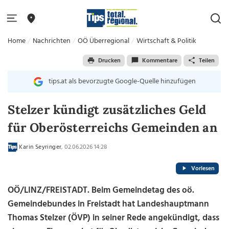
Home
Nachrichten
OÖ Überregional
Wirtschaft & Politik
Drucken
Kommentare
Teilen
tips.at als bevorzugte Google-Quelle hinzufügen
Stelzer kündigt zusätzliches Geld
für Oberösterreichs Gemeinden an
Karin Seyringer
, 02.06.2026 14:28
Vorlesen
OÖ/LINZ/FREISTADT. Beim Gemeindetag des oö.
Gemeindebundes in Freistadt hat Landeshauptmann
Thomas Stelzer (ÖVP) in seiner Rede angekündigt, dass