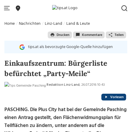
Home
Nachrichten
Linz-Land
Land & Leute
Drucken
Kommentare
Teilen
tips.at als bevorzugte Google-Quelle hinzufügen
Einkaufszentrum: Bürgerliste
befürchtet „Party-Meile“
Redaktion Linz-Land
, 26.07.2016 10:43
Vorlesen
PASCHING. Die Plus City hat bei der Gemeinde Pasching
einen Antrag gestellt, den Flächenwidmungsplan für
Teilflächen zu ändern, unter anderem auf die