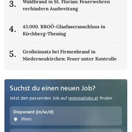
3.
Waldbrand in St. Florian: Feuerwehren
verhindern Ausbreitung
4.
43.000. BBOÖ-Glasfaseranschluss in
Kirchberg-Thening
5.
Großeinsatz bei Firmenbrand in
Niederneukirchen: Feuer unter Kontrolle
Suchst du einen neuen Job?
Jetzt den passenden Job auf
regionaljobs.at
finden
Disponent (m/w/d)
Wien