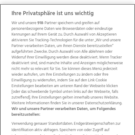
ZUR NACHRICHTENÜBERSICHT
Ihre Privatsphäre ist uns wichtig
Wir und unsere
918
-Partner speichern und greifen auf
personenbezogene Daten wie Browserdaten oder eindeutige
Kennungen auf Ihrem Gerät zu. Durch Auswahl von Akzeptieren
aktivieren Sie Tracking-Technologien für die unter „Wir und unsere
Partner verarbeiten Daten, um Ihnen Dienste bereitzustellen“
aufgeführten Zwecke. Durch Auswahl von Alle ablehnen oder
Widerruf Ihrer Einwilligung werden diese deaktiviert. Wenn Tracker
deaktiviert sind, sind manche Inhalte und Anzeigen möglicherweise
nicht mehr so relevant für Sie. Sie können dieses Menü jederzeit
wieder aufrufen, um Ihre Einstellungen zu ändern oder Ihre
Einwilligung zu widerrufen, indem Sie auf den Link Cookie
Einstellungen bearbeiten am unteren Rand der Webseite klicken
Wir über uns
Mediadaten
Kontakt
Jobs
[oder das schwebende Symbol unten links auf der Webseite, falls
zutreffend]. Ihre Einstellungen gelten innerhalb unseres Website.
Datenschutz
Impressum
AGB Anzeigekunden
Weitere Informationen finden Sie in unserer Datenschutzerklärung.
AGB Website
Ehrenkodex
Politische Werbung
Wir und unsere Partner verarbeiten Daten, um Folgendes
bereitzustellen:
Verwendung genauer Standortdaten. Endgeräteeigenschaften zur
Weitere Angebote des Medienhauses Wimmer
Identifikation aktiv abfragen. Speichern von oder Zugriff auf