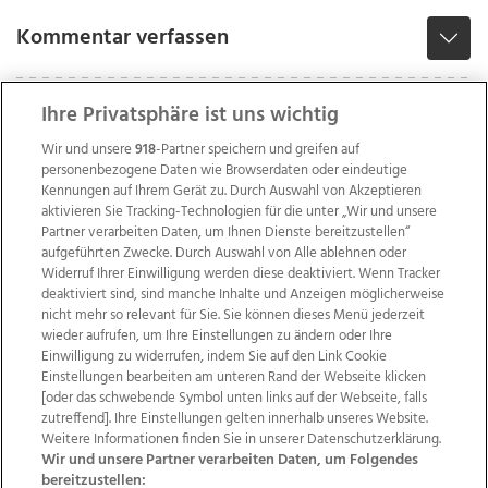
Kommentar verfassen
Ihre Privatsphäre ist uns wichtig
Wir und unsere
918
-Partner speichern und greifen auf
personenbezogene Daten wie Browserdaten oder eindeutige
Kennungen auf Ihrem Gerät zu. Durch Auswahl von Akzeptieren
aktivieren Sie Tracking-Technologien für die unter „Wir und unsere
Partner verarbeiten Daten, um Ihnen Dienste bereitzustellen“
aufgeführten Zwecke. Durch Auswahl von Alle ablehnen oder
Widerruf Ihrer Einwilligung werden diese deaktiviert. Wenn Tracker
deaktiviert sind, sind manche Inhalte und Anzeigen möglicherweise
nicht mehr so relevant für Sie. Sie können dieses Menü jederzeit
wieder aufrufen, um Ihre Einstellungen zu ändern oder Ihre
Einwilligung zu widerrufen, indem Sie auf den Link Cookie
Einstellungen bearbeiten am unteren Rand der Webseite klicken
Wir über uns
Mediadaten
Kontakt
Jobs
[oder das schwebende Symbol unten links auf der Webseite, falls
Datenschutz
Impressum
AGB Anzeigekunden
zutreffend]. Ihre Einstellungen gelten innerhalb unseres Website.
AGB Website
Ehrenkodex
Politische Werbung
Weitere Informationen finden Sie in unserer Datenschutzerklärung.
Wir und unsere Partner verarbeiten Daten, um Folgendes
bereitzustellen: