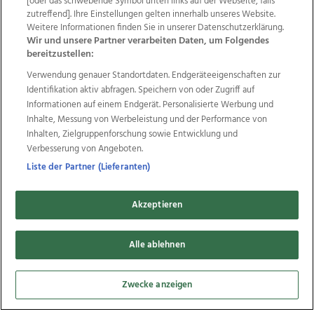
[oder das schwebende Symbol unten links auf der Webseite, falls
Datenschutz
Impressum
AGB Anzeigekunden
zutreffend]. Ihre Einstellungen gelten innerhalb unseres Website.
Weitere Informationen finden Sie in unserer Datenschutzerklärung.
AGB Website
Ehrenkodex
Politische Werbung
Wir und unsere Partner verarbeiten Daten, um Folgendes
bereitzustellen:
Verwendung genauer Standortdaten. Endgeräteeigenschaften zur
Weitere Angebote des Medienhauses Wimmer
Identifikation aktiv abfragen. Speichern von oder Zugriff auf
TV1
di-mog-i.at
OÖNow
Ischler Woche
Informationen auf einem Endgerät. Personalisierte Werbung und
Life Radio
OÖNachrichten
OÖN Immobilien
Inhalte, Messung von Werbeleistung und der Performance von
OÖN Karriere
OÖN Reise
Promenaden Galerien
Inhalten, Zielgruppenforschung sowie Entwicklung und
Regionaljobs
wasistlos.at
wirtrauern.at
Verbesserung von Angeboten.
Liste der Partner (Lieferanten)
Akzeptieren
Copyrights © 2026 Tips Zeitungs GmbH & Co KG
developed by
11x11.net
Alle ablehnen
Cookie Einstellungen bearbeiten
Zwecke anzeigen