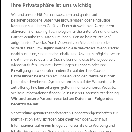
Ihre Privatsphäre ist uns wichtig
Wir und unsere
918
-Partner speichern und greifen auf
personenbezogene Daten wie Browserdaten oder eindeutige
Kennungen auf Ihrem Gerät zu. Durch Auswahl von Akzeptieren
aktivieren Sie Tracking-Technologien für die unter „Wir und unsere
Partner verarbeiten Daten, um Ihnen Dienste bereitzustellen“
aufgeführten Zwecke. Durch Auswahl von Alle ablehnen oder
Widerruf Ihrer Einwilligung werden diese deaktiviert. Wenn Tracker
deaktiviert sind, sind manche Inhalte und Anzeigen möglicherweise
nicht mehr so relevant für Sie. Sie können dieses Menü jederzeit
wieder aufrufen, um Ihre Einstellungen zu ändern oder Ihre
Einwilligung zu widerrufen, indem Sie auf den Link Cookie
Einstellungen bearbeiten am unteren Rand der Webseite klicken
Wir über uns
Mediadaten
Kontakt
Jobs
[oder das schwebende Symbol unten links auf der Webseite, falls
zutreffend]. Ihre Einstellungen gelten innerhalb unseres Website.
Datenschutz
Impressum
AGB Anzeigekunden
Weitere Informationen finden Sie in unserer Datenschutzerklärung.
AGB Website
Ehrenkodex
Politische Werbung
Wir und unsere Partner verarbeiten Daten, um Folgendes
bereitzustellen:
Verwendung genauer Standortdaten. Endgeräteeigenschaften zur
Weitere Angebote des Medienhauses Wimmer
Identifikation aktiv abfragen. Speichern von oder Zugriff auf
TV1
di-mog-i.at
OÖNow
Ischler Woche
Informationen auf einem Endgerät. Personalisierte Werbung und
Life Radio
OÖNachrichten
OÖN Immobilien
Inhalte, Messung von Werbeleistung und der Performance von