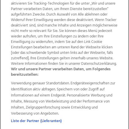
aktivieren Sie Tracking-Technologien für die unter „Wir und unsere
Partner verarbeiten Daten, um Ihnen Dienste bereitzustellen“
aufgeführten Zwecke. Durch Auswahl von Alle ablehnen oder
Widerruf Ihrer Einwilligung werden diese deaktiviert. Wenn Tracker
deaktiviert sind, sind manche Inhalte und Anzeigen möglicherweise
nicht mehr so relevant für Sie. Sie können dieses Menü jederzeit
wieder aufrufen, um Ihre Einstellungen zu ändern oder Ihre
Einwilligung zu widerrufen, indem Sie auf den Link Cookie
Einstellungen bearbeiten am unteren Rand der Webseite klicken
Wir über uns
Mediadaten
Kontakt
Jobs
[oder das schwebende Symbol unten links auf der Webseite, falls
Datenschutz
Impressum
AGB Anzeigekunden
zutreffend]. Ihre Einstellungen gelten innerhalb unseres Website.
AGB Website
Ehrenkodex
Politische Werbung
Weitere Informationen finden Sie in unserer Datenschutzerklärung.
Wir und unsere Partner verarbeiten Daten, um Folgendes
bereitzustellen:
Weitere Angebote des Medienhauses Wimmer
Verwendung genauer Standortdaten. Endgeräteeigenschaften zur
Identifikation aktiv abfragen. Speichern von oder Zugriff auf
TV1
di-mog-i.at
OÖNow
Ischler Woche
Informationen auf einem Endgerät. Personalisierte Werbung und
Life Radio
OÖNachrichten
OÖN Immobilien
Inhalte, Messung von Werbeleistung und der Performance von
OÖN Karriere
OÖN Reise
Promenaden Galerien
Inhalten, Zielgruppenforschung sowie Entwicklung und
Regionaljobs
wasistlos.at
wirtrauern.at
Verbesserung von Angeboten.
Liste der Partner (Lieferanten)