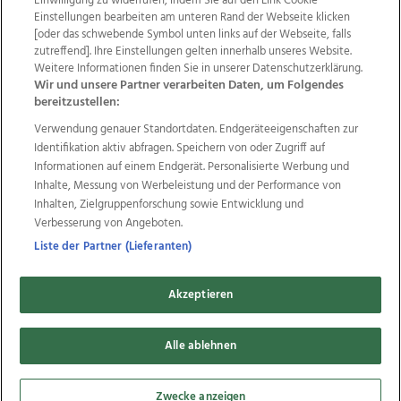
Einwilligung zu widerrufen, indem Sie auf den Link Cookie
Einstellungen bearbeiten am unteren Rand der Webseite klicken
Wir über uns
Mediadaten
Kontakt
Jobs
[oder das schwebende Symbol unten links auf der Webseite, falls
Datenschutz
Impressum
AGB Anzeigekunden
zutreffend]. Ihre Einstellungen gelten innerhalb unseres Website.
Weitere Informationen finden Sie in unserer Datenschutzerklärung.
AGB Website
Ehrenkodex
Politische Werbung
Wir und unsere Partner verarbeiten Daten, um Folgendes
bereitzustellen:
Verwendung genauer Standortdaten. Endgeräteeigenschaften zur
Weitere Angebote des Medienhauses Wimmer
Identifikation aktiv abfragen. Speichern von oder Zugriff auf
TV1
di-mog-i.at
OÖNow
Ischler Woche
Informationen auf einem Endgerät. Personalisierte Werbung und
Life Radio
OÖNachrichten
OÖN Immobilien
Inhalte, Messung von Werbeleistung und der Performance von
OÖN Karriere
OÖN Reise
Promenaden Galerien
Inhalten, Zielgruppenforschung sowie Entwicklung und
Regionaljobs
wasistlos.at
wirtrauern.at
Verbesserung von Angeboten.
Liste der Partner (Lieferanten)
Akzeptieren
Copyrights © 2026 Tips Zeitungs GmbH & Co KG
developed by
11x11.net
Alle ablehnen
Cookie Einstellungen bearbeiten
Zwecke anzeigen