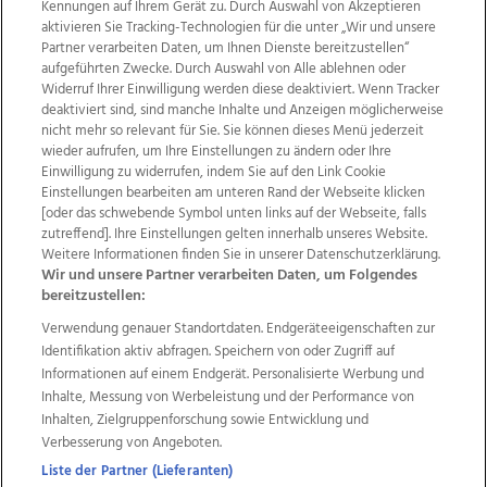
Kennungen auf Ihrem Gerät zu. Durch Auswahl von Akzeptieren
aktivieren Sie Tracking-Technologien für die unter „Wir und unsere
Partner verarbeiten Daten, um Ihnen Dienste bereitzustellen“
aufgeführten Zwecke. Durch Auswahl von Alle ablehnen oder
Widerruf Ihrer Einwilligung werden diese deaktiviert. Wenn Tracker
deaktiviert sind, sind manche Inhalte und Anzeigen möglicherweise
nicht mehr so relevant für Sie. Sie können dieses Menü jederzeit
wieder aufrufen, um Ihre Einstellungen zu ändern oder Ihre
Einwilligung zu widerrufen, indem Sie auf den Link Cookie
Einstellungen bearbeiten am unteren Rand der Webseite klicken
Wir über uns
Mediadaten
Kontakt
Jobs
[oder das schwebende Symbol unten links auf der Webseite, falls
Datenschutz
Impressum
AGB Anzeigekunden
zutreffend]. Ihre Einstellungen gelten innerhalb unseres Website.
AGB Website
Ehrenkodex
Politische Werbung
Weitere Informationen finden Sie in unserer Datenschutzerklärung.
Wir und unsere Partner verarbeiten Daten, um Folgendes
bereitzustellen:
Weitere Angebote des Medienhauses Wimmer
Verwendung genauer Standortdaten. Endgeräteeigenschaften zur
Identifikation aktiv abfragen. Speichern von oder Zugriff auf
TV1
di-mog-i.at
OÖNow
Ischler Woche
Informationen auf einem Endgerät. Personalisierte Werbung und
Life Radio
OÖNachrichten
OÖN Immobilien
Inhalte, Messung von Werbeleistung und der Performance von
OÖN Karriere
OÖN Reise
Promenaden Galerien
Inhalten, Zielgruppenforschung sowie Entwicklung und
Regionaljobs
wasistlos.at
wirtrauern.at
Verbesserung von Angeboten.
Liste der Partner (Lieferanten)