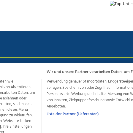
chutz
Impressum
AGB Anzeigekunden
AGB Website
Eh
Wir und unsere Partner verarbeiten Daten, um F
aten wie
Verwendung genauer Standortdaten. Endgeräteeigensc
hl von Akzeptieren
abfragen. Speichern von oder Zugriff auf Information
ere Angebote des Medienhauses Wimmer
 verarbeiten Daten, um
Personalisierte Werbung und Inhalte, Messung von 
le ablehnen oder
von Inhalten, Zielgruppenforschung sowie Entwickl
dio
OÖNachrichten
OÖN Immobilien
OÖN Karriere
OÖN 
ert sind, sind manche
Angeboten.
ionaljobs
wasistlos.at
wirtrauern.at
önnen dieses Menü
Liste der Partner (Lieferanten)
ligung zu widerrufen,
er Webseite klicken
. Ihre Einstellungen
rer