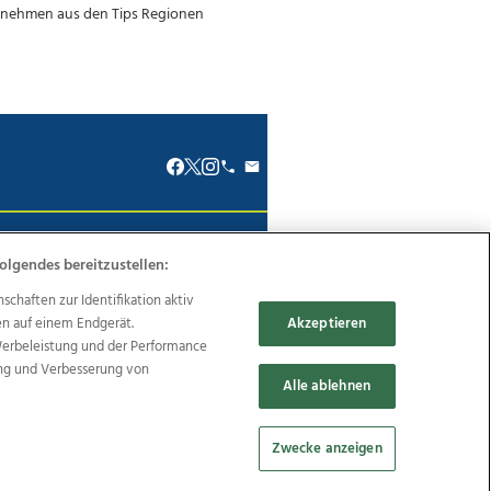
renkodex
Politische Werbung
olgendes bereitzustellen:
haften zur Identifikation aktiv
en auf einem Endgerät.
Akzeptieren
Werbeleistung und der Performance
ung und Verbesserung von
Reise
Promenaden Galerien
Alle ablehnen
Zwecke anzeigen