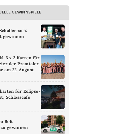
UELLE GEWINNSPIELE
Schallerbach:
t gewinnen
 3 x 2 Karten für
eier der Pramtaler
e am 22. August
ikarten für Eclipse-
st, Schlosscafe
ro Bolt
 zu gewinnen