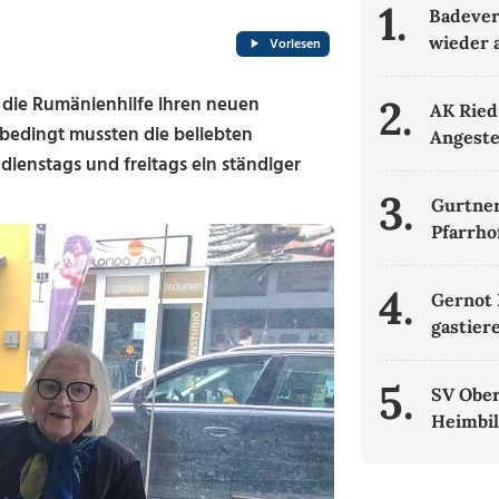
1.
Badever
wieder 
Vorlesen
 die Rumänienhilfe ihren neuen
2.
AK Ried
edingt mussten die beliebten
Angeste
dienstags und freitags ein ständiger
3.
Gurtner
Pfarrho
4.
Gernot 
gastier
5.
SV Ober
Heimbil