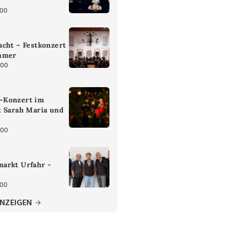
:00
cht – Festkonzert
mmer
:00
-Konzert im
t Sarah Maria und
:00
arkt Urfahr -
:00
ANZEIGEN