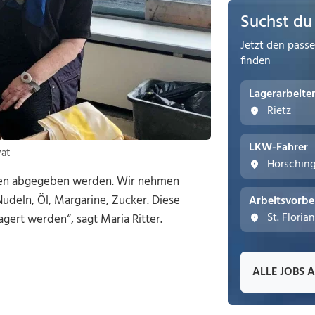
Suchst du
Jetzt den pass
finden
Lagerarbeite
Rietz
LKW-Fahrer
vat
Hörschin
den abgegeben werden. Wir nehmen
Nudeln, Öl, Margarine, Zucker. Diese
Arbeitsvorbe
St. Floria
gert werden“, sagt Maria Ritter.
ALLE JOBS 