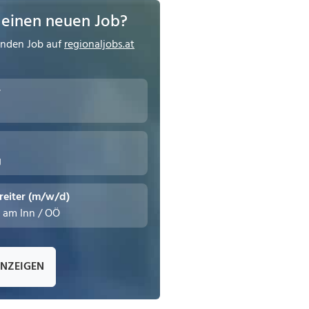
 einen neuen Job?
enden Job auf
regionaljobs.at
r
g
reiter (m/w/d)
n am Inn / OÖ
ANZEIGEN