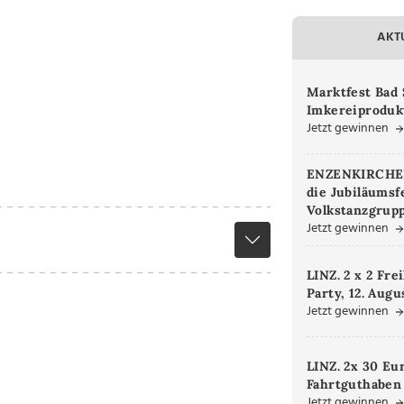
AKT
Marktfest Bad 
Imkereiproduk
Jetzt gewinnen
ENZENKIRCHEN.
die Jubiläumsf
Volkstanzgrupp
Jetzt gewinnen
LINZ. 2 x 2 Fre
Party, 12. Augu
Jetzt gewinnen
LINZ. 2x 30 Eu
Fahrtguthaben
Jetzt gewinnen