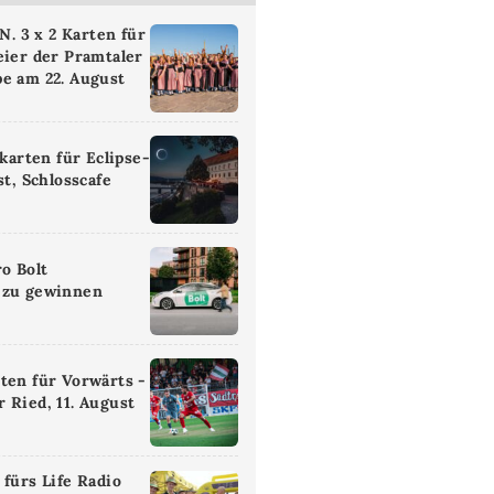
 3 x 2 Karten für
eier der Pramtaler
e am 22. August
ikarten für Eclipse-
st, Schlosscafe
ro Bolt
 zu gewinnen
ten für Vorwärts -
 Ried, 11. August
 fürs Life Radio