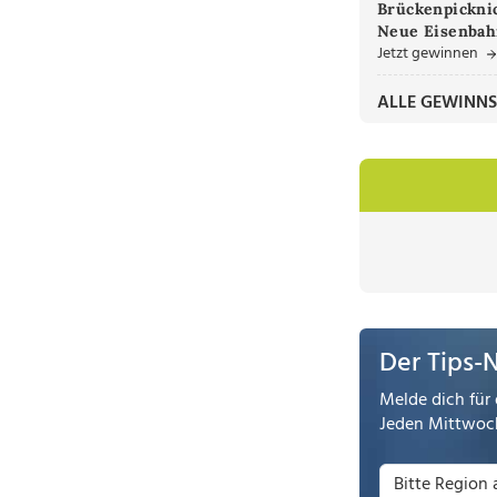
Brückenpicknic
Neue Eisenbah
Jetzt gewinnen
ALLE GEWINNS
Der Tips-
Melde dich für 
Jeden Mittwoch