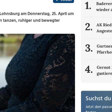
Vorlesen
1.
Badever
wieder 
n Lohnsburg am Donnerstag, 25. April um
ven tanzen, ruhiger und bewegter
2.
AK Ried
Angeste
3.
Gurtner
Pfarrho
4.
Gernot 
gastier
Suchst du
Jetzt den pass