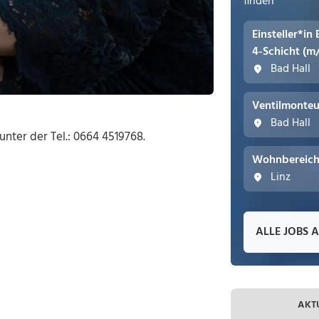
finden
Einsteller*in
4-Schicht (m
Bad Hall
Ventilmonteu
Bad Hall
nter der Tel.: 0664 4519768.
Wohnbereichs
Linz
ALLE JOBS 
AKT