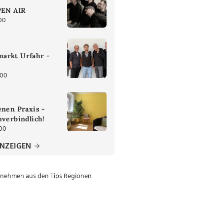
PEN AIR
00
arkt Urfahr -
:00
enen Praxis -
nverbindlich!
:00
ANZEIGEN