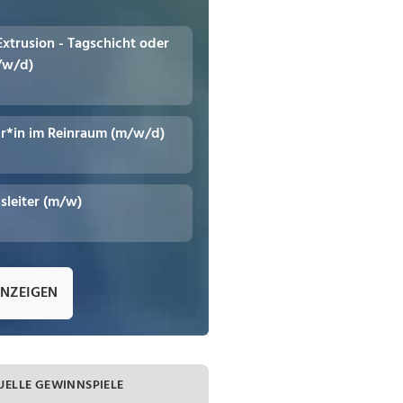
 Extrusion - Tagschicht oder
/w/d)
r*in im Reinraum (m/w/d)
leiter (m/w)
ANZEIGEN
UELLE GEWINNSPIELE