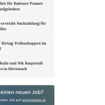
bot für Badesee Pramet
aufgehoben
 erreicht Nachzahlung für
llte
 Kirtag: Frühschoppen im
f
Kulis und Nik Raspotnik
en in Mettmach
 einen neuen Job?
enden Job auf
regionaljobs.at