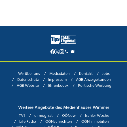
Wir über uns
Mediadaten
Kontakt
Jobs
Datenschutz
Impressum
AGB Anzeigekunden
AGB Website
Ehrenkodex
Politische Werbung
Weitere Angebote des Medienhauses Wimmer
TV1
di-mog-i.at
OÖNow
Ischler Woche
Life Radio
OÖNachrichten
OÖN Immobilien