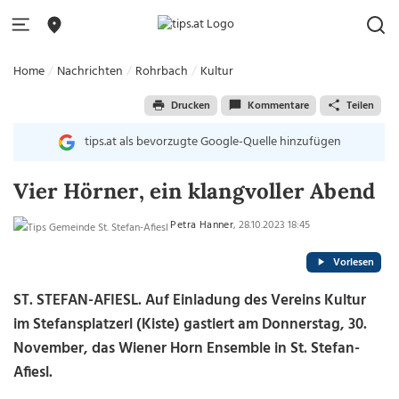
Home
Nachrichten
Rohrbach
Kultur
Drucken
Kommentare
Teilen
tips.at als bevorzugte Google-Quelle hinzufügen
Vier Hörner, ein klangvoller Abend
Petra Hanner
, 28.10.2023 18:45
Vorlesen
ST. STEFAN-AFIESL.
Auf Einladung des Vereins Kultur
im Stefansplatzerl (Kiste) gastiert am Donnerstag, 30.
November, das Wiener Horn Ensemble in St. Stefan-
Afiesl.