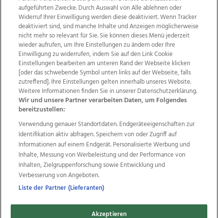
aufgeführten Zwecke. Durch Auswahl von Alle ablehnen oder
Widerruf Ihrer Einwilligung werden diese deaktiviert. Wenn Tracker
deaktiviert sind, sind manche Inhalte und Anzeigen möglicherweise
nicht mehr so relevant für Sie. Sie können dieses Menü jederzeit
wieder aufrufen, um Ihre Einstellungen zu ändern oder Ihre
Einwilligung zu widerrufen, indem Sie auf den Link Cookie
Einstellungen bearbeiten am unteren Rand der Webseite klicken
Wir über uns
Mediadaten
Kontakt
Jobs
[oder das schwebende Symbol unten links auf der Webseite, falls
zutreffend]. Ihre Einstellungen gelten innerhalb unseres Website.
Datenschutz
Impressum
AGB Anzeigekunden
Weitere Informationen finden Sie in unserer Datenschutzerklärung.
AGB Website
Ehrenkodex
Politische Werbung
Wir und unsere Partner verarbeiten Daten, um Folgendes
bereitzustellen:
Verwendung genauer Standortdaten. Endgeräteeigenschaften zur
Weitere Angebote des Medienhauses Wimmer
Identifikation aktiv abfragen. Speichern von oder Zugriff auf
TV1
di-mog-i.at
OÖNow
Ischler Woche
Informationen auf einem Endgerät. Personalisierte Werbung und
Life Radio
OÖNachrichten
OÖN Immobilien
Inhalte, Messung von Werbeleistung und der Performance von
OÖN Karriere
OÖN Reise
Promenaden Galerien
Inhalten, Zielgruppenforschung sowie Entwicklung und
Regionaljobs
wasistlos.at
wirtrauern.at
Verbesserung von Angeboten.
Liste der Partner (Lieferanten)
Akzeptieren