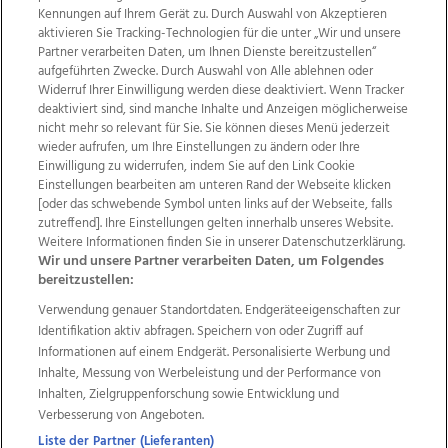
Kennungen auf Ihrem Gerät zu. Durch Auswahl von Akzeptieren
aktivieren Sie Tracking-Technologien für die unter „Wir und unsere
Partner verarbeiten Daten, um Ihnen Dienste bereitzustellen“
aufgeführten Zwecke. Durch Auswahl von Alle ablehnen oder
Widerruf Ihrer Einwilligung werden diese deaktiviert. Wenn Tracker
deaktiviert sind, sind manche Inhalte und Anzeigen möglicherweise
nicht mehr so relevant für Sie. Sie können dieses Menü jederzeit
wieder aufrufen, um Ihre Einstellungen zu ändern oder Ihre
Einwilligung zu widerrufen, indem Sie auf den Link Cookie
Einstellungen bearbeiten am unteren Rand der Webseite klicken
Wir über uns
Mediadaten
Kontakt
Jobs
[oder das schwebende Symbol unten links auf der Webseite, falls
zutreffend]. Ihre Einstellungen gelten innerhalb unseres Website.
Datenschutz
Impressum
AGB Anzeigekunden
Weitere Informationen finden Sie in unserer Datenschutzerklärung.
AGB Website
Ehrenkodex
Politische Werbung
Wir und unsere Partner verarbeiten Daten, um Folgendes
bereitzustellen:
Verwendung genauer Standortdaten. Endgeräteeigenschaften zur
Weitere Angebote des Medienhauses Wimmer
Identifikation aktiv abfragen. Speichern von oder Zugriff auf
TV1
di-mog-i.at
OÖNow
Ischler Woche
Informationen auf einem Endgerät. Personalisierte Werbung und
Life Radio
OÖNachrichten
OÖN Immobilien
Inhalte, Messung von Werbeleistung und der Performance von
OÖN Karriere
OÖN Reise
Promenaden Galerien
Inhalten, Zielgruppenforschung sowie Entwicklung und
Regionaljobs
wasistlos.at
wirtrauern.at
Verbesserung von Angeboten.
Liste der Partner (Lieferanten)