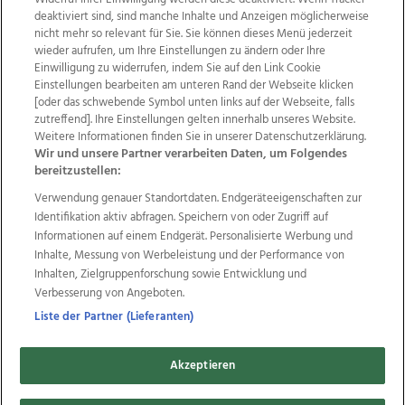
deaktiviert sind, sind manche Inhalte und Anzeigen möglicherweise
nicht mehr so relevant für Sie. Sie können dieses Menü jederzeit
wieder aufrufen, um Ihre Einstellungen zu ändern oder Ihre
Einwilligung zu widerrufen, indem Sie auf den Link Cookie
Einstellungen bearbeiten am unteren Rand der Webseite klicken
Wir über uns
Mediadaten
Kontakt
Jobs
[oder das schwebende Symbol unten links auf der Webseite, falls
zutreffend]. Ihre Einstellungen gelten innerhalb unseres Website.
Datenschutz
Impressum
AGB Anzeigekunden
Weitere Informationen finden Sie in unserer Datenschutzerklärung.
AGB Website
Ehrenkodex
Politische Werbung
Wir und unsere Partner verarbeiten Daten, um Folgendes
bereitzustellen:
Verwendung genauer Standortdaten. Endgeräteeigenschaften zur
Weitere Angebote des Medienhauses Wimmer
Identifikation aktiv abfragen. Speichern von oder Zugriff auf
TV1
di-mog-i.at
OÖNow
Ischler Woche
Informationen auf einem Endgerät. Personalisierte Werbung und
Life Radio
OÖNachrichten
OÖN Immobilien
Inhalte, Messung von Werbeleistung und der Performance von
OÖN Karriere
OÖN Reise
Promenaden Galerien
Inhalten, Zielgruppenforschung sowie Entwicklung und
Regionaljobs
wasistlos.at
wirtrauern.at
Verbesserung von Angeboten.
Liste der Partner (Lieferanten)
Akzeptieren
Copyrights © 2026 Tips Zeitungs GmbH & Co KG