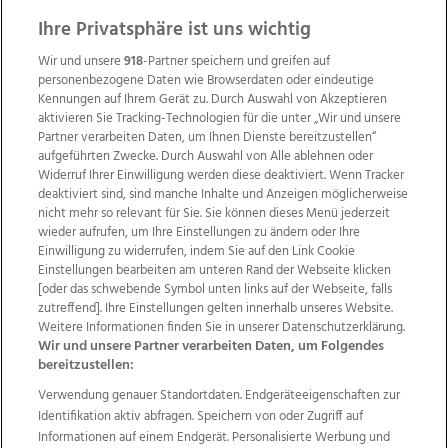
ZUR NACHRICHTENÜBERSICHT
Ihre Privatsphäre ist uns wichtig
Wir und unsere
918
-Partner speichern und greifen auf
personenbezogene Daten wie Browserdaten oder eindeutige
Kennungen auf Ihrem Gerät zu. Durch Auswahl von Akzeptieren
aktivieren Sie Tracking-Technologien für die unter „Wir und unsere
Partner verarbeiten Daten, um Ihnen Dienste bereitzustellen“
aufgeführten Zwecke. Durch Auswahl von Alle ablehnen oder
Widerruf Ihrer Einwilligung werden diese deaktiviert. Wenn Tracker
deaktiviert sind, sind manche Inhalte und Anzeigen möglicherweise
nicht mehr so relevant für Sie. Sie können dieses Menü jederzeit
wieder aufrufen, um Ihre Einstellungen zu ändern oder Ihre
Einwilligung zu widerrufen, indem Sie auf den Link Cookie
Einstellungen bearbeiten am unteren Rand der Webseite klicken
Wir über uns
Mediadaten
Kontakt
Jobs
[oder das schwebende Symbol unten links auf der Webseite, falls
Datenschutz
Impressum
AGB Anzeigekunden
zutreffend]. Ihre Einstellungen gelten innerhalb unseres Website.
Weitere Informationen finden Sie in unserer Datenschutzerklärung.
AGB Website
Ehrenkodex
Politische Werbung
Wir und unsere Partner verarbeiten Daten, um Folgendes
bereitzustellen:
Verwendung genauer Standortdaten. Endgeräteeigenschaften zur
Weitere Angebote des Medienhauses Wimmer
Identifikation aktiv abfragen. Speichern von oder Zugriff auf
TV1
di-mog-i.at
OÖNow
Ischler Woche
Informationen auf einem Endgerät. Personalisierte Werbung und