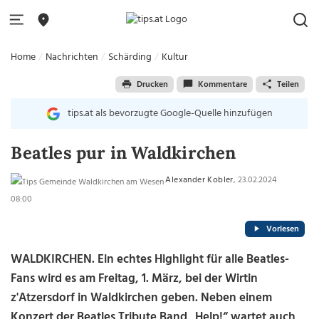
Home
Nachrichten
Schärding
Kultur
Drucken
Kommentare
Teilen
tips.at als bevorzugte Google-Quelle hinzufügen
Beatles pur in Waldkirchen
Alexander Kobler
, 23.02.2024
08:00
Vorlesen
WALDKIRCHEN. Ein echtes Highlight für alle Beatles-
Fans wird es am Freitag, 1. März, bei der Wirtin
z'Atzersdorf in Waldkirchen geben. Neben einem
Konzert der Beatles Tribute Band „Help!“ wartet auch