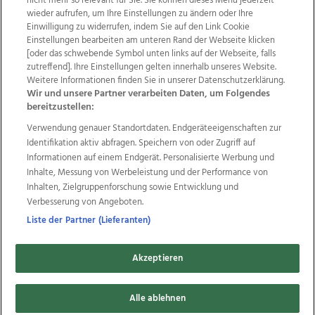
nicht mehr so relevant für Sie. Sie können dieses Menü jederzeit
wieder aufrufen, um Ihre Einstellungen zu ändern oder Ihre
Einwilligung zu widerrufen, indem Sie auf den Link Cookie
Einstellungen bearbeiten am unteren Rand der Webseite klicken
Wir über uns
Mediadaten
Kontakt
Jobs
[oder das schwebende Symbol unten links auf der Webseite, falls
Datenschutz
Impressum
AGB Anzeigekunden
zutreffend]. Ihre Einstellungen gelten innerhalb unseres Website.
AGB Website
Ehrenkodex
Politische Werbung
Weitere Informationen finden Sie in unserer Datenschutzerklärung.
Wir und unsere Partner verarbeiten Daten, um Folgendes
bereitzustellen:
Weitere Angebote des Medienhauses Wimmer
Verwendung genauer Standortdaten. Endgeräteeigenschaften zur
Identifikation aktiv abfragen. Speichern von oder Zugriff auf
TV1
di-mog-i.at
OÖNow
Ischler Woche
Informationen auf einem Endgerät. Personalisierte Werbung und
Life Radio
OÖNachrichten
OÖN Immobilien
Inhalte, Messung von Werbeleistung und der Performance von
OÖN Karriere
OÖN Reise
Promenaden Galerien
Inhalten, Zielgruppenforschung sowie Entwicklung und
Regionaljobs
wasistlos.at
wirtrauern.at
Verbesserung von Angeboten.
Liste der Partner (Lieferanten)
Copyrights © 2026 Tips Zeitungs GmbH & Co KG
Akzeptieren
developed by
11x11.net
Alle ablehnen