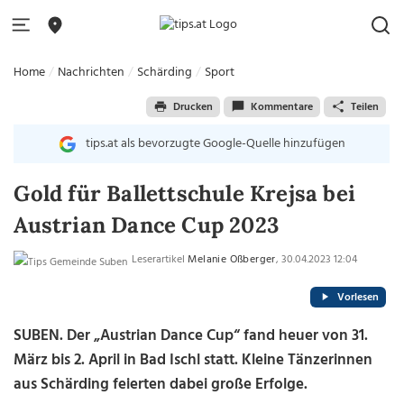
Home
Nachrichten
Schärding
Sport
Drucken
Kommentare
Teilen
tips.at als bevorzugte Google-Quelle hinzufügen
Gold für Ballettschule Krejsa bei
Austrian Dance Cup 2023
Leserartikel
Melanie Oßberger
, 30.04.2023 12:04
Vorlesen
SUBEN. Der „Austrian Dance Cup“ fand heuer von 31.
März bis 2. April in Bad Ischl statt. Kleine Tänzerinnen
aus Schärding feierten dabei große Erfolge.