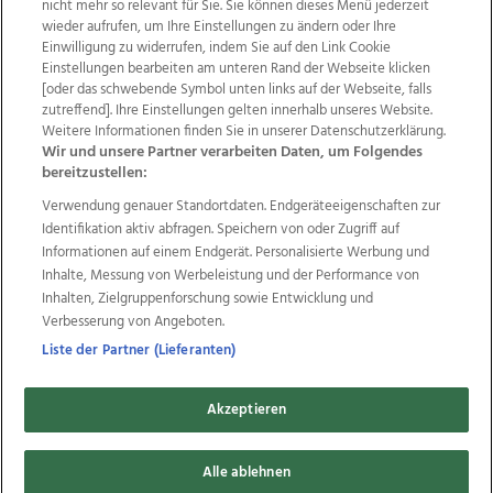
nicht mehr so relevant für Sie. Sie können dieses Menü jederzeit
wieder aufrufen, um Ihre Einstellungen zu ändern oder Ihre
Einwilligung zu widerrufen, indem Sie auf den Link Cookie
Einstellungen bearbeiten am unteren Rand der Webseite klicken
Wir über uns
Mediadaten
Kontakt
Jobs
[oder das schwebende Symbol unten links auf der Webseite, falls
Datenschutz
Impressum
AGB Anzeigekunden
zutreffend]. Ihre Einstellungen gelten innerhalb unseres Website.
AGB Website
Ehrenkodex
Politische Werbung
Weitere Informationen finden Sie in unserer Datenschutzerklärung.
Wir und unsere Partner verarbeiten Daten, um Folgendes
bereitzustellen:
Weitere Angebote des Medienhauses Wimmer
Verwendung genauer Standortdaten. Endgeräteeigenschaften zur
Identifikation aktiv abfragen. Speichern von oder Zugriff auf
TV1
di-mog-i.at
OÖNow
Ischler Woche
Informationen auf einem Endgerät. Personalisierte Werbung und
Life Radio
OÖNachrichten
OÖN Immobilien
Inhalte, Messung von Werbeleistung und der Performance von
OÖN Karriere
OÖN Reise
Promenaden Galerien
Inhalten, Zielgruppenforschung sowie Entwicklung und
Regionaljobs
wasistlos.at
wirtrauern.at
Verbesserung von Angeboten.
Liste der Partner (Lieferanten)
Copyrights © 2026 Tips Zeitungs GmbH & Co KG
Akzeptieren
developed by
11x11.net
Alle ablehnen