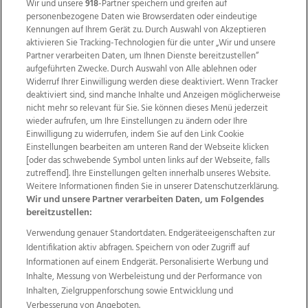
Wir und unsere
918
-Partner speichern und greifen auf
personenbezogene Daten wie Browserdaten oder eindeutige
Kennungen auf Ihrem Gerät zu. Durch Auswahl von Akzeptieren
aktivieren Sie Tracking-Technologien für die unter „Wir und unsere
Partner verarbeiten Daten, um Ihnen Dienste bereitzustellen“
aufgeführten Zwecke. Durch Auswahl von Alle ablehnen oder
Widerruf Ihrer Einwilligung werden diese deaktiviert. Wenn Tracker
deaktiviert sind, sind manche Inhalte und Anzeigen möglicherweise
nicht mehr so relevant für Sie. Sie können dieses Menü jederzeit
wieder aufrufen, um Ihre Einstellungen zu ändern oder Ihre
Einwilligung zu widerrufen, indem Sie auf den Link Cookie
Einstellungen bearbeiten am unteren Rand der Webseite klicken
Wir über uns
Mediadaten
Kontakt
Jobs
[oder das schwebende Symbol unten links auf der Webseite, falls
zutreffend]. Ihre Einstellungen gelten innerhalb unseres Website.
Datenschutz
Impressum
AGB Anzeigekunden
Weitere Informationen finden Sie in unserer Datenschutzerklärung.
AGB Website
Ehrenkodex
Politische Werbung
Wir und unsere Partner verarbeiten Daten, um Folgendes
bereitzustellen:
Verwendung genauer Standortdaten. Endgeräteeigenschaften zur
Weitere Angebote des Medienhauses Wimmer
Identifikation aktiv abfragen. Speichern von oder Zugriff auf
TV1
di-mog-i.at
OÖNow
Ischler Woche
Informationen auf einem Endgerät. Personalisierte Werbung und
Life Radio
OÖNachrichten
OÖN Immobilien
Inhalte, Messung von Werbeleistung und der Performance von
OÖN Karriere
OÖN Reise
Promenaden Galerien
Inhalten, Zielgruppenforschung sowie Entwicklung und
Regionaljobs
wasistlos.at
wirtrauern.at
Verbesserung von Angeboten.