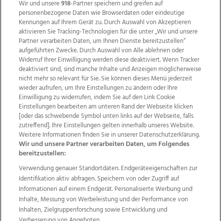
Wir und unsere
918
-Partner speichern und greifen auf
personenbezogene Daten wie Browserdaten oder eindeutige
Kennungen auf Ihrem Gerät zu. Durch Auswahl von Akzeptieren
aktivieren Sie Tracking-Technologien für die unter „Wir und unsere
Partner verarbeiten Daten, um Ihnen Dienste bereitzustellen“
aufgeführten Zwecke. Durch Auswahl von Alle ablehnen oder
Widerruf Ihrer Einwilligung werden diese deaktiviert. Wenn Tracker
deaktiviert sind, sind manche Inhalte und Anzeigen möglicherweise
nicht mehr so relevant für Sie. Sie können dieses Menü jederzeit
wieder aufrufen, um Ihre Einstellungen zu ändern oder Ihre
Einwilligung zu widerrufen, indem Sie auf den Link Cookie
Einstellungen bearbeiten am unteren Rand der Webseite klicken
Wir über uns
Mediadaten
Kontakt
Jobs
[oder das schwebende Symbol unten links auf der Webseite, falls
Datenschutz
Impressum
AGB Anzeigekunden
zutreffend]. Ihre Einstellungen gelten innerhalb unseres Website.
AGB Website
Ehrenkodex
Politische Werbung
Weitere Informationen finden Sie in unserer Datenschutzerklärung.
Wir und unsere Partner verarbeiten Daten, um Folgendes
bereitzustellen:
Weitere Angebote des Medienhauses Wimmer
Verwendung genauer Standortdaten. Endgeräteeigenschaften zur
Identifikation aktiv abfragen. Speichern von oder Zugriff auf
TV1
di-mog-i.at
OÖNow
Ischler Woche
Informationen auf einem Endgerät. Personalisierte Werbung und
Life Radio
OÖNachrichten
OÖN Immobilien
Inhalte, Messung von Werbeleistung und der Performance von
OÖN Karriere
OÖN Reise
Promenaden Galerien
Inhalten, Zielgruppenforschung sowie Entwicklung und
Regionaljobs
wasistlos.at
wirtrauern.at
Verbesserung von Angeboten.