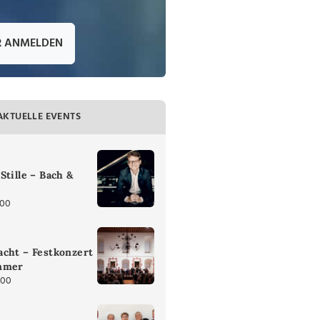
R ANMELDEN
AKTUELLE EVENTS
Stille – Bach &
:00
cht – Festkonzert
mmer
:00