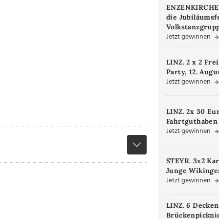
ENZENKIRCHEN.
die Jubiläumsf
Volkstanzgrupp
Jetzt gewinnen
LINZ. 2 x 2 Fre
Party, 12. Augu
Jetzt gewinnen
LINZ. 2x 30 Eu
Fahrtguthaben
Jetzt gewinnen
STEYR. 3x2 Kar
Junge Wikinger
Jetzt gewinnen
LINZ. 6 Decken
Brückenpicknic