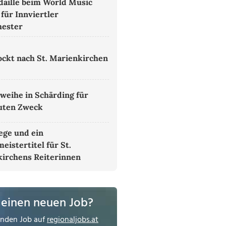
aille beim World Music
für Innviertler
hester
lockt nach St. Marienkirchen
weihe in Schärding für
uten Zweck
ege und ein
eistertitel für St.
irchens Reiterinnen
 einen neuen Job?
enden Job auf
regionaljobs.at