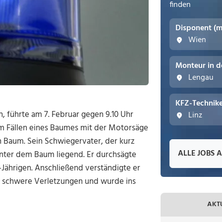
finden
Disponent (
Wien
Monteur in d
Lengau
KFZ-Technike
, führte am 7. Februar gegen 9.10 Uhr
Linz
im Fällen eines Baumes mit der Motorsäge
 Baum. Sein Schwiegervater, der kurz
ALLE JOBS 
nter dem Baum liegend. Er durchsägte
ährigen. Anschließend verständigte er
all schwere Verletzungen und wurde ins
AKT