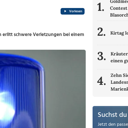
Goldmed
1.
Contest 
Vorlesen
Blasorc
2.
Kirtag 
 erlitt schwere Verletzungen bei einem
3.
Kräuter
einen g
Zehn Si
4.
Landesm
Marienk
Suchst du
Jetzt den pass