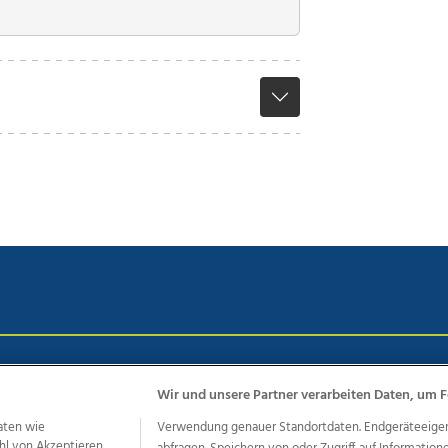
chutz
Impressum
AGB Anzeigekunden
AGB Website
Eh
Wir und unsere Partner verarbeiten Daten, um F
aten wie
Verwendung genauer Standortdaten. Endgeräteeigensc
hl von Akzeptieren