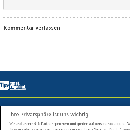
Kommentar verfassen
Wir über uns
Mediadaten
Kontakt
Jobs
Datens
Ihre Privatsphäre ist uns wichtig
Wir und unsere
918
-Partner speichern und greifen auf personenbezogene D
Browserdaten oder eindeutige Kennungen auf Ihrem Gerät zu. Durch Auswa