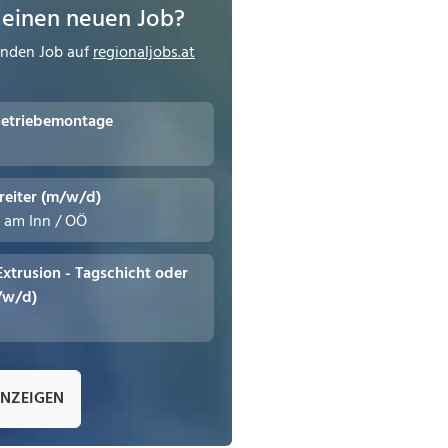
 einen neuen Job?
enden Job auf
regionaljobs.at
Getriebemontage
reiter (m/w/d)
n am Inn / OÖ
 Extrusion - Tagschicht oder
/w/d)
ANZEIGEN