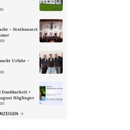
30
cht – Festkonzert
mmer
:00
arkt Urfahr -
:00
d Dankbarkeit •
August Höglinger
:00
ANZEIGEN