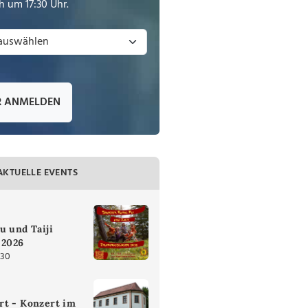
 um 17:30 Uhr.
R ANMELDEN
AKTUELLE EVENTS
u und Taiji
 2026
:30
rt - Konzert im