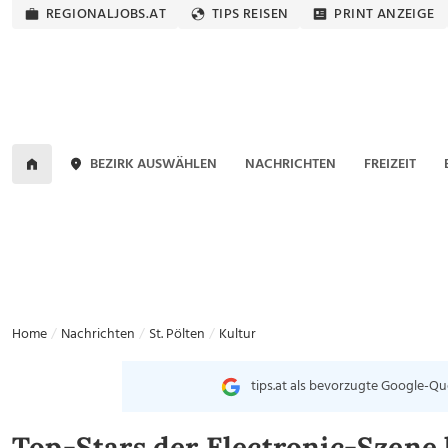
REGIONALJOBS.AT
TIPS REISEN
PRINT ANZEIGE
BEZIRK AUSWÄHLEN
NACHRICHTEN
FREIZEIT
Home
Nachrichten
St. Pölten
Kultur
tips.at als bevorzugte Google-Qu
Top-Stars der Electronic-Szen