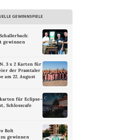
UELLE GEWINNSPIELE
Schallerbach:
t gewinnen
 3 x 2 Karten für
eier der Pramtaler
e am 22. August
ikarten für Eclipse-
st, Schlosscafe
ro Bolt
 zu gewinnen