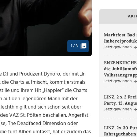
AKT
Marktfest Bad 
Imkereiproduk
1 / 3
Jetzt gewinnen
ENZENKIRCHEN.
die Jubiläumsf
he DJ und Produzent Dynoro, der mit „In
Volkstanzgrupp
Jetzt gewinnen
die Charts aufmischt, kommt erstmals
tille und ihrem Hit „Happier“ die Charts
LINZ. 2 x 2 Fre
uch auf den legendären Mann mit der
Party, 12. Augu
lechthin gilt und sich schon seit über
Jetzt gewinnen
 des VAZ St. Pölten beschallen. Angerfist
ise, The Deadfaced Dimension oder
LINZ. 2x 30 Eu
die fünf Alben umfasst, hat er zudem das
Fahrtguthaben