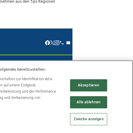
renkodex
Politische Werbung
olgendes bereitzustellen:
haften zur Identifikation aktiv
en auf einem Endgerät.
Akzeptieren
Werbeleistung und der Performance
ung und Verbesserung von
Reise
Promenaden Galerien
Alle ablehnen
Zwecke anzeigen