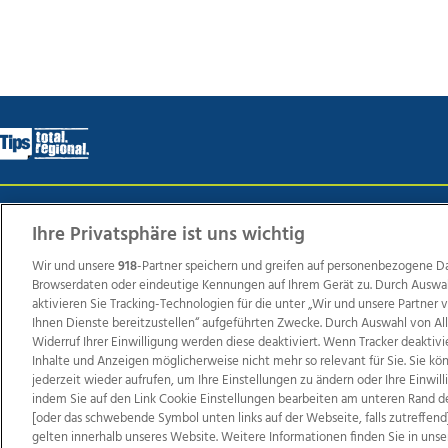
Wir über uns
Mediadaten
Kontakt
Jobs
Datens
Ihre Privatsphäre ist uns wichtig
Wir und unsere
918
-Partner speichern und greifen auf personenbezogene D
Browserdaten oder eindeutige Kennungen auf Ihrem Gerät zu. Durch Auswa
Weit
aktivieren Sie Tracking-Technologien für die unter „Wir und unsere Partner
Ihnen Dienste bereitzustellen“ aufgeführten Zwecke. Durch Auswahl von Al
TV1
di-mog-i.at
OÖNow
Ischler Woche
Life Ra
Widerruf Ihrer Einwilligung werden diese deaktiviert. Wenn Tracker deaktivi
Reg
Inhalte und Anzeigen möglicherweise nicht mehr so relevant für Sie. Sie k
jederzeit wieder aufrufen, um Ihre Einstellungen zu ändern oder Ihre Einwil
indem Sie auf den Link Cookie Einstellungen bearbeiten am unteren Rand d
[oder das schwebende Symbol unten links auf der Webseite, falls zutreffend]
gelten innerhalb unseres Website. Weitere Informationen finden Sie in unse
Copyrights © 2026 Tips Zeitungs GmbH & Co KG