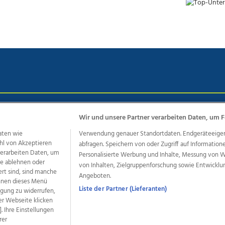
chutz
Impressum
AGB Anzeigekunden
AGB Website
Eh
Wir und unsere Partner verarbeiten Daten, um F
aten wie
Verwendung genauer Standortdaten. Endgeräteeigensc
hl von Akzeptieren
abfragen. Speichern von oder Zugriff auf Information
ere Angebote des Medienhauses Wimmer
 verarbeiten Daten, um
Personalisierte Werbung und Inhalte, Messung von 
le ablehnen oder
von Inhalten, Zielgruppenforschung sowie Entwickl
dio
OÖNachrichten
OÖN Immobilien
OÖN Karriere
OÖN 
ert sind, sind manche
Angeboten.
ionaljobs
wasistlos.at
wirtrauern.at
önnen dieses Menü
Liste der Partner (Lieferanten)
ligung zu widerrufen,
er Webseite klicken
. Ihre Einstellungen
rer
developed by
11x11.net