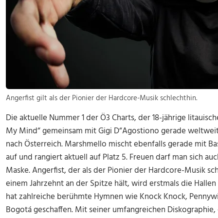
Angerfist gilt als der Pionier der Hardcore-Musik schlechthin.
Die aktuelle Nummer 1 der Ö3 Charts, der 18-jährige litauisc
My Mind“ gemeinsam mit Gigi D“Agostiono gerade weltweit 
nach Österreich. Marshmello mischt ebenfalls gerade mit Bas
auf und rangiert aktuell auf Platz 5. Freuen darf man sich a
Maske. Angerfist, der als der Pionier der Hardcore-Musik sch
einem Jahrzehnt an der Spitze hält, wird erstmals die Hallen
hat zahlreiche berühmte Hymnen wie Knock Knock, Pennyw
Bogotá geschaffen. Mit seiner umfangreichen Diskographie, 