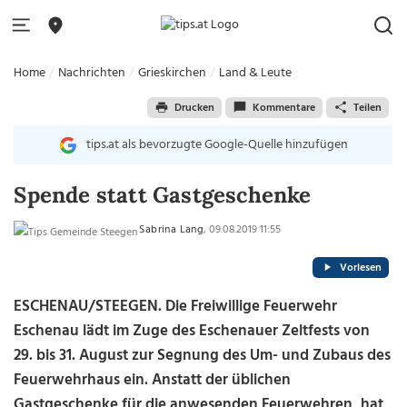
Home
Nachrichten
Grieskirchen
Land & Leute
Drucken
Kommentare
Teilen
tips.at als bevorzugte Google-Quelle hinzufügen
Spende statt Gastgeschenke
Sabrina Lang
, 09.08.2019 11:55
Vorlesen
ESCHENAU/STEEGEN. Die Freiwillige Feuerwehr
Eschenau lädt im Zuge des Eschenauer Zeltfests von
29. bis 31. August zur Segnung des Um- und Zubaus des
Feuerwehrhaus ein. Anstatt der üblichen
Gastgeschenke für die anwesenden Feuerwehren, hat