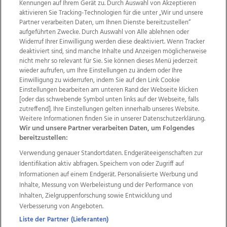
Kennungen auf Ihrem Gerät zu. Durch Auswahl von Akzeptieren
aktivieren Sie Tracking-Technologien für die unter „Wir und unsere
Partner verarbeiten Daten, um Ihnen Dienste bereitzustellen“
aufgeführten Zwecke. Durch Auswahl von Alle ablehnen oder
Widerruf Ihrer Einwilligung werden diese deaktiviert. Wenn Tracker
deaktiviert sind, sind manche Inhalte und Anzeigen möglicherweise
nicht mehr so relevant für Sie. Sie können dieses Menü jederzeit
wieder aufrufen, um Ihre Einstellungen zu ändern oder Ihre
Einwilligung zu widerrufen, indem Sie auf den Link Cookie
Einstellungen bearbeiten am unteren Rand der Webseite klicken
Wir über uns
Mediadaten
Kontakt
Jobs
[oder das schwebende Symbol unten links auf der Webseite, falls
Datenschutz
Impressum
AGB Anzeigekunden
zutreffend]. Ihre Einstellungen gelten innerhalb unseres Website.
Weitere Informationen finden Sie in unserer Datenschutzerklärung.
AGB Website
Ehrenkodex
Politische Werbung
Wir und unsere Partner verarbeiten Daten, um Folgendes
bereitzustellen:
Verwendung genauer Standortdaten. Endgeräteeigenschaften zur
Weitere Angebote des Medienhauses Wimmer
Identifikation aktiv abfragen. Speichern von oder Zugriff auf
TV1
di-mog-i.at
OÖNow
Ischler Woche
Informationen auf einem Endgerät. Personalisierte Werbung und
Life Radio
OÖNachrichten
OÖN Immobilien
Inhalte, Messung von Werbeleistung und der Performance von
OÖN Karriere
OÖN Reise
Promenaden Galerien
Inhalten, Zielgruppenforschung sowie Entwicklung und
Regionaljobs
wasistlos.at
wirtrauern.at
Verbesserung von Angeboten.
Liste der Partner (Lieferanten)