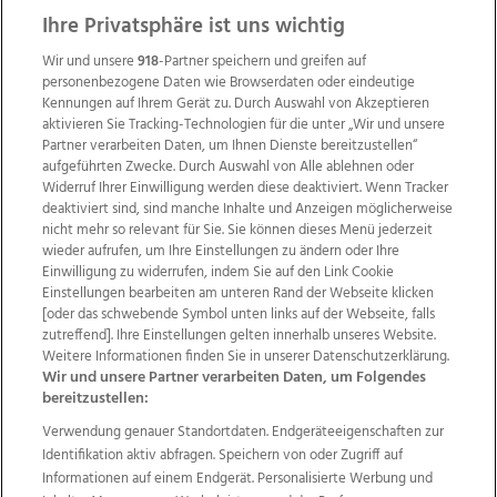
ZUR NACHRICHTENÜBERSICHT
Ihre Privatsphäre ist uns wichtig
Wir und unsere
918
-Partner speichern und greifen auf
personenbezogene Daten wie Browserdaten oder eindeutige
Kennungen auf Ihrem Gerät zu. Durch Auswahl von Akzeptieren
aktivieren Sie Tracking-Technologien für die unter „Wir und unsere
Partner verarbeiten Daten, um Ihnen Dienste bereitzustellen“
aufgeführten Zwecke. Durch Auswahl von Alle ablehnen oder
Widerruf Ihrer Einwilligung werden diese deaktiviert. Wenn Tracker
deaktiviert sind, sind manche Inhalte und Anzeigen möglicherweise
nicht mehr so relevant für Sie. Sie können dieses Menü jederzeit
wieder aufrufen, um Ihre Einstellungen zu ändern oder Ihre
Einwilligung zu widerrufen, indem Sie auf den Link Cookie
Einstellungen bearbeiten am unteren Rand der Webseite klicken
Wir über uns
Mediadaten
Kontakt
Jobs
[oder das schwebende Symbol unten links auf der Webseite, falls
zutreffend]. Ihre Einstellungen gelten innerhalb unseres Website.
Datenschutz
Impressum
AGB Anzeigekunden
Weitere Informationen finden Sie in unserer Datenschutzerklärung.
AGB Website
Ehrenkodex
Politische Werbung
Wir und unsere Partner verarbeiten Daten, um Folgendes
bereitzustellen:
Verwendung genauer Standortdaten. Endgeräteeigenschaften zur
Weitere Angebote des Medienhauses Wimmer
Identifikation aktiv abfragen. Speichern von oder Zugriff auf
TV1
di-mog-i.at
OÖNow
Ischler Woche
Informationen auf einem Endgerät. Personalisierte Werbung und