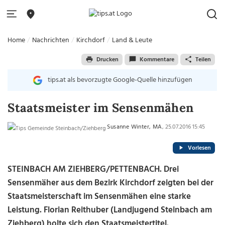
Home
Nachrichten
Kirchdorf
Land & Leute
Drucken
Kommentare
Teilen
tips.at als bevorzugte Google-Quelle hinzufügen
Staatsmeister im Sensenmähen
Susanne Winter, MA
, 25.07.2016 15:45
Vorlesen
STEINBACH AM ZIEHBERG/PETTENBACH. Drei
Sensenmäher aus dem Bezirk Kirchdorf zeigten bei der
Staatsmeisterschaft im Sensenmähen eine starke
Leistung. Florian Reithuber (Landjugend Steinbach am
Ziehberg) holte sich den Staatsmeistertitel.