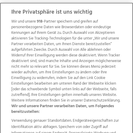
ZUR NACHRICHTENÜBERSICHT
Ihre Privatsphäre ist uns wichtig
Wir und unsere
918
-Partner speichern und greifen auf
personenbezogene Daten wie Browserdaten oder eindeutige
Kennungen auf Ihrem Gerät zu. Durch Auswahl von Akzeptieren
aktivieren Sie Tracking-Technologien für die unter „Wir und unsere
Partner verarbeiten Daten, um Ihnen Dienste bereitzustellen“
aufgeführten Zwecke. Durch Auswahl von Alle ablehnen oder
Widerruf Ihrer Einwilligung werden diese deaktiviert. Wenn Tracker
deaktiviert sind, sind manche Inhalte und Anzeigen möglicherweise
nicht mehr so relevant für Sie. Sie können dieses Menü jederzeit
wieder aufrufen, um Ihre Einstellungen zu ändern oder Ihre
Einwilligung zu widerrufen, indem Sie auf den Link Cookie
Einstellungen bearbeiten am unteren Rand der Webseite klicken
Wir über uns
Mediadaten
Kontakt
Jobs
[oder das schwebende Symbol unten links auf der Webseite, falls
zutreffend]. Ihre Einstellungen gelten innerhalb unseres Website.
Datenschutz
Impressum
AGB Anzeigekunden
Weitere Informationen finden Sie in unserer Datenschutzerklärung.
AGB Website
Ehrenkodex
Politische Werbung
Wir und unsere Partner verarbeiten Daten, um Folgendes
bereitzustellen:
Verwendung genauer Standortdaten. Endgeräteeigenschaften zur
Weitere Angebote des Medienhauses Wimmer
Identifikation aktiv abfragen. Speichern von oder Zugriff auf
TV1
di-mog-i.at
OÖNow
Ischler Woche