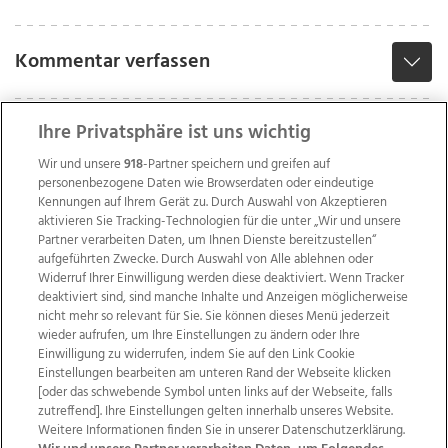
Kommentar verfassen
Ihre Privatsphäre ist uns wichtig
Wir und unsere
918
-Partner speichern und greifen auf
personenbezogene Daten wie Browserdaten oder eindeutige
Kennungen auf Ihrem Gerät zu. Durch Auswahl von Akzeptieren
aktivieren Sie Tracking-Technologien für die unter „Wir und unsere
Partner verarbeiten Daten, um Ihnen Dienste bereitzustellen“
aufgeführten Zwecke. Durch Auswahl von Alle ablehnen oder
Widerruf Ihrer Einwilligung werden diese deaktiviert. Wenn Tracker
deaktiviert sind, sind manche Inhalte und Anzeigen möglicherweise
nicht mehr so relevant für Sie. Sie können dieses Menü jederzeit
wieder aufrufen, um Ihre Einstellungen zu ändern oder Ihre
Einwilligung zu widerrufen, indem Sie auf den Link Cookie
Einstellungen bearbeiten am unteren Rand der Webseite klicken
Wir über uns
Mediadaten
Kontakt
Jobs
[oder das schwebende Symbol unten links auf der Webseite, falls
Datenschutz
Impressum
AGB Anzeigekunden
zutreffend]. Ihre Einstellungen gelten innerhalb unseres Website.
AGB Website
Ehrenkodex
Politische Werbung
Weitere Informationen finden Sie in unserer Datenschutzerklärung.